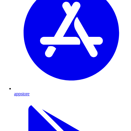
appstore