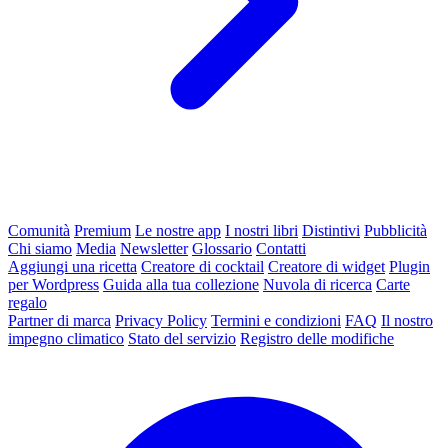
Comunità
Premium
Le nostre app
I nostri libri
Distintivi
Pubblicità
Chi siamo
Media
Newsletter
Glossario
Contatti
Aggiungi una ricetta
Creatore di cocktail
Creatore di widget
Plugin
per Wordpress
Guida alla tua collezione
Nuvola di ricerca
Carte
regalo
Partner di marca
Privacy Policy
Termini e condizioni
FAQ
Il nostro
impegno climatico
Stato del servizio
Registro delle modifiche