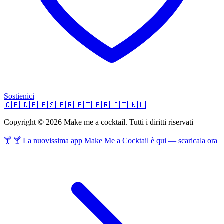
Sostienici
🇬🇧
🇩🇪
🇪🇸
🇫🇷
🇵🇹
🇧🇷
🇮🇹
🇳🇱
Copyright © 2026 Make me a cocktail. Tutti i diritti riservati
🍸 🍸 La nuovissima app Make Me a Cocktail è qui — scaricala ora