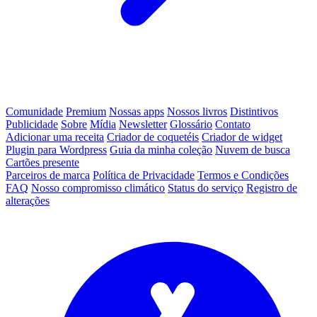
Comunidade
Premium
Nossas apps
Nossos livros
Distintivos
Publicidade
Sobre
Mídia
Newsletter
Glossário
Contato
Adicionar uma receita
Criador de coquetéis
Criador de widget
Plugin para Wordpress
Guia da minha coleção
Nuvem de busca
Cartões presente
Parceiros de marca
Política de Privacidade
Termos e Condições
FAQ
Nosso compromisso climático
Status do serviço
Registro de
alterações