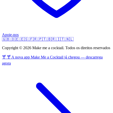
Apoie-nos
🇬🇧
🇩🇪
🇪🇸
🇫🇷
🇵🇹
🇧🇷
🇮🇹
🇳🇱
Copyright © 2026 Make me a cocktail. Todos os direitos reservados
🍸 🍸 A nova app Make Me a Cocktail já chegou — descarrega
agora