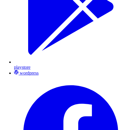
playstore
wordpress