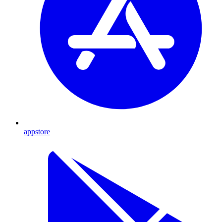
appstore