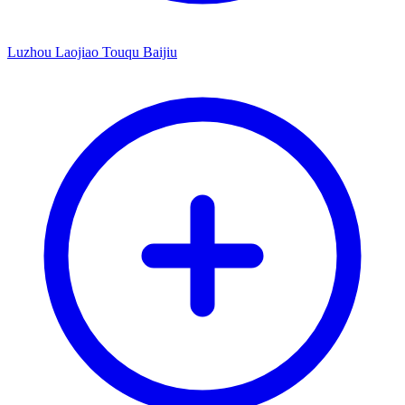
Luzhou Laojiao Touqu Baijiu