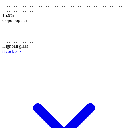
. . . . . . . . . . . . . . . . . . . . . . . . . . . . . . . . . . . . . . . . . . . . . . . . . . . . . .
. . . . . . . . . . . . . .
16.9%
Copo popular
. . . . . . . . . . . . . . . . . . . . . . . . . . . . . . . . . . . . . . . . . . . . . . . . . . . . . .
. . . . . . . . . . . . . . . . . . . . . . . . . . . . . . . . . . . . . . . . . . . . . . . . . . . . . .
. . . . . . . . . . . . . . . . . . . . . . . . . . . . . . . . . . . . . . . . . . . . . . . . . . . . . .
. . . . . . . . . . . . . .
Highball glass
8 cocktails