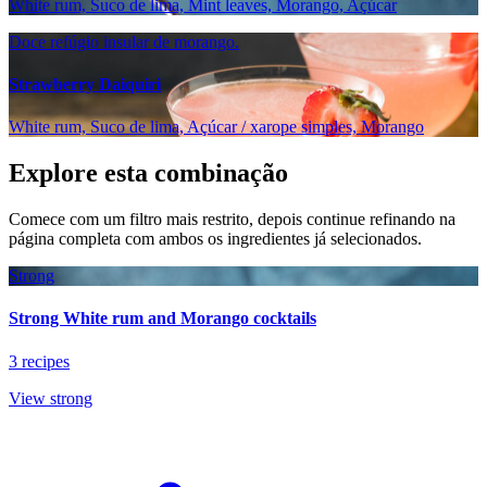
White rum, Suco de lima, Mint leaves, Morango, Açúcar
Doce refúgio insular de morango.
Strawberry Daiquiri
White rum, Suco de lima, Açúcar / xarope simples, Morango
Explore esta combinação
Comece com um filtro mais restrito, depois continue refinando na
página completa com ambos os ingredientes já selecionados.
Strong
Strong White rum and Morango cocktails
3 recipes
View strong