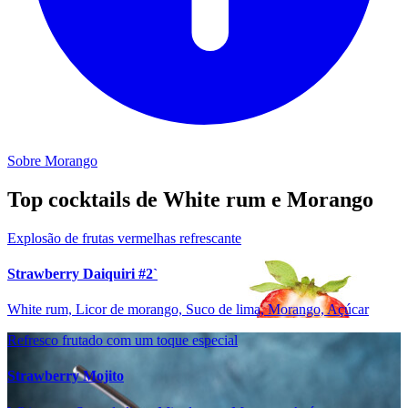
Sobre Morango
Top cocktails de White rum e Morango
Explosão de frutas vermelhas refrescante
Strawberry Daiquiri #2`
White rum, Licor de morango, Suco de lima, Morango, Açúcar
Refresco frutado com um toque especial
Strawberry Mojito