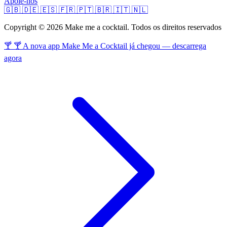
Apoie-nos
🇬🇧
🇩🇪
🇪🇸
🇫🇷
🇵🇹
🇧🇷
🇮🇹
🇳🇱
Copyright © 2026 Make me a cocktail. Todos os direitos reservados
🍸 🍸 A nova app Make Me a Cocktail já chegou — descarrega
agora