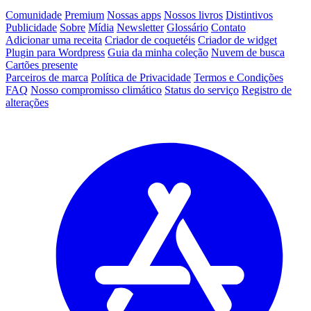
Comunidade
Premium
Nossas apps
Nossos livros
Distintivos
Publicidade
Sobre
Mídia
Newsletter
Glossário
Contato
Adicionar uma receita
Criador de coquetéis
Criador de widget
Plugin para Wordpress
Guia da minha coleção
Nuvem de busca
Cartões presente
Parceiros de marca
Política de Privacidade
Termos e Condições
FAQ
Nosso compromisso climático
Status do serviço
Registro de
alterações