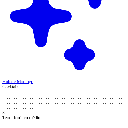
Hub de Morango
Cocktails
. . . . . . . . . . . . . . . . . . . . . . . . . . . . . . . . . . . . . . . . . . . . . . . . . . . . . .
. . . . . . . . . . . . . . . . . . . . . . . . . . . . . . . . . . . . . . . . . . . . . . . . . . . . . .
. . . . . . . . . . . . . . . . . . . . . . . . . . . . . . . . . . . . . . . . . . . . . . . . . . . . . .
. . . . . . . . . . . . . .
8
Teor alcoólico médio
. . . . . . . . . . . . . . . . . . . . . . . . . . . . . . . . . . . . . . . . . . . . . . . . . . . . . .
. . . . . . . . . . . . . . . . . . . . . . . . . . . . . . . . . . . . . . . . . . . . . . . . . . . . . .