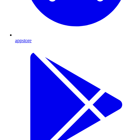
appstore