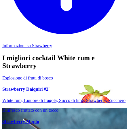
Informazioni su Strawberry
I migliori cocktail White rum e
Strawberry
Esplosione di frutti di bosco
Strawberry Daiquiri #2`
White rum, Liquore di fragola, Succo di lime, Strawberry, Zucchero
Rinfresco fruttato con un tocco
Strawberry Mojito