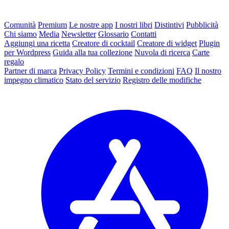
Comunità
Premium
Le nostre app
I nostri libri
Distintivi
Pubblicità
Chi siamo
Media
Newsletter
Glossario
Contatti
Aggiungi una ricetta
Creatore di cocktail
Creatore di widget
Plugin
per Wordpress
Guida alla tua collezione
Nuvola di ricerca
Carte
regalo
Partner di marca
Privacy Policy
Termini e condizioni
FAQ
Il nostro
impegno climatico
Stato del servizio
Registro delle modifiche