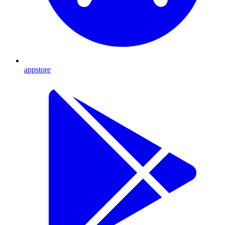
appstore