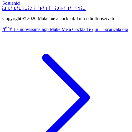
Sostienici
🇬🇧
🇩🇪
🇪🇸
🇫🇷
🇵🇹
🇧🇷
🇮🇹
🇳🇱
Copyright © 2026 Make me a cocktail. Tutti i diritti riservati
🍸 🍸 La nuovissima app Make Me a Cocktail è qui — scaricala ora