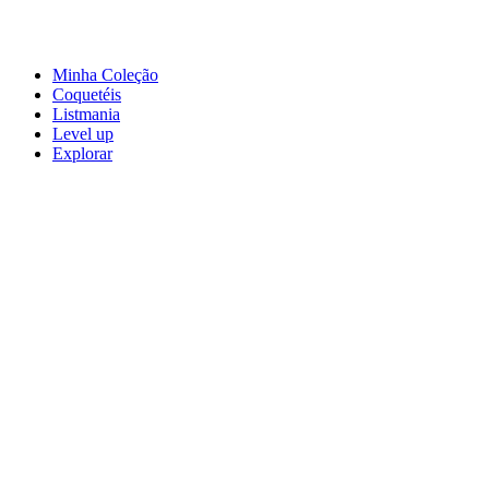
Minha Coleção
Coquetéis
Listmania
Level up
Explorar