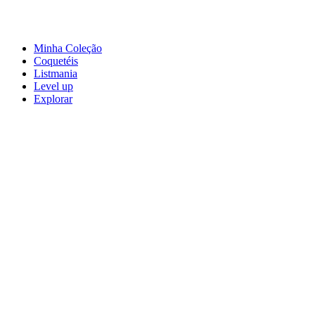
Minha Coleção
Coquetéis
Listmania
Level up
Explorar