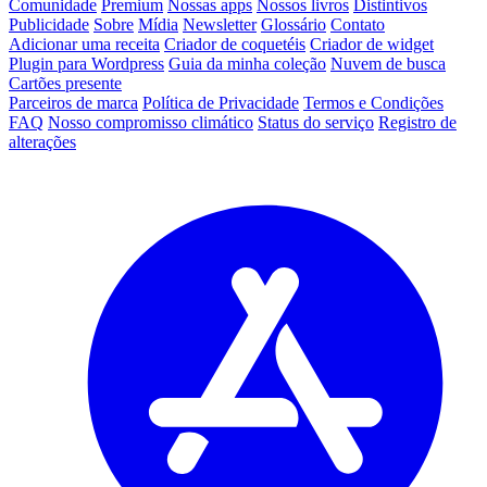
Comunidade
Premium
Nossas apps
Nossos livros
Distintivos
Publicidade
Sobre
Mídia
Newsletter
Glossário
Contato
Adicionar uma receita
Criador de coquetéis
Criador de widget
Plugin para Wordpress
Guia da minha coleção
Nuvem de busca
Cartões presente
Parceiros de marca
Política de Privacidade
Termos e Condições
FAQ
Nosso compromisso climático
Status do serviço
Registro de
alterações