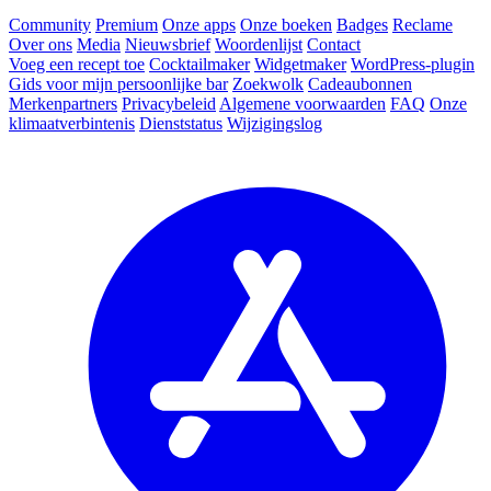
Community
Premium
Onze apps
Onze boeken
Badges
Reclame
Over ons
Media
Nieuwsbrief
Woordenlijst
Contact
Voeg een recept toe
Cocktailmaker
Widgetmaker
WordPress-plugin
Gids voor mijn persoonlijke bar
Zoekwolk
Cadeaubonnen
Merkenpartners
Privacybeleid
Algemene voorwaarden
FAQ
Onze
klimaatverbintenis
Dienststatus
Wijzigingslog