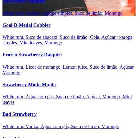
Strawberry Daiquiri
White rum, Açúcar / xarope simples, Suco de limão, Morango
Goal-D Medal Cobbler
White rum, Suco de abacaxi, Suco de limão, Cola, Açúcar / xarope
simples, Mint leaves, Morango
Frozen Strawberry Daiquiri
White rum, Licor de morango, Lemon juice, Suco de limão, Açúcar,
Morango
Strawberry Minto Mojito
White rum, Água com gás, Suco de limão, Açúcar, Morango, Mint
leaves
Bad Strawberry
White rum, Vodka, Água com gás, Suco de limão, Morango