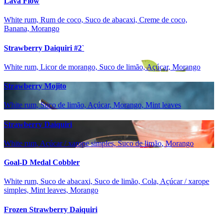
Lava Flow
White rum, Rum de coco, Suco de abacaxi, Creme de coco,
Banana, Morango
Strawberry Daiquiri #2`
White rum, Licor de morango, Suco de limão, Açúcar, Morango
Strawberry Mojito
White rum, Suco de limão, Açúcar, Morango, Mint leaves
Strawberry Daiquiri
White rum, Açúcar / xarope simples, Suco de limão, Morango
Goal-D Medal Cobbler
White rum, Suco de abacaxi, Suco de limão, Cola, Açúcar / xarope
simples, Mint leaves, Morango
Frozen Strawberry Daiquiri