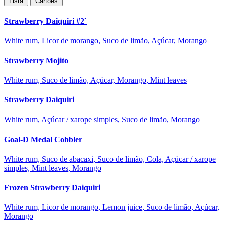
Lista
Cartões
Strawberry Daiquiri #2`
White rum, Licor de morango, Suco de limão, Açúcar, Morango
Strawberry Mojito
White rum, Suco de limão, Açúcar, Morango, Mint leaves
Strawberry Daiquiri
White rum, Açúcar / xarope simples, Suco de limão, Morango
Goal-D Medal Cobbler
White rum, Suco de abacaxi, Suco de limão, Cola, Açúcar / xarope
simples, Mint leaves, Morango
Frozen Strawberry Daiquiri
White rum, Licor de morango, Lemon juice, Suco de limão, Açúcar,
Morango