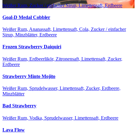
Weißer Rum, Zucker / einfacher Sirup, Limettensaft, Erdbeere
Goal-D Medal Cobbler
Weißer Rum, Ananassaft, Limettensaft, Cola, Zucker / einfacher
Sirup, Minzblätter, Erdbeere
Frozen Strawberry Daiquiri
Weißer Rum, Erdbeerlikör, Zitronensaft, Limettensaft, Zucker,
Erdbeere
Strawberry Minto Mojito
Weißer Rum, Sprudelwasser, Limettensaft, Zucker, Erdbeere,
Minzblätter
Bad Strawberry
Weißer Rum, Vodka, Sprudelwasser, Limettensaft, Erdbeere
Lava Flow