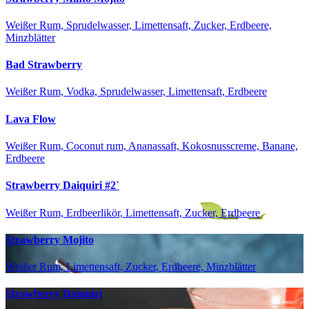
Weißer Rum, Sprudelwasser, Limettensaft, Zucker, Erdbeere,
Minzblätter
Bad Strawberry
Weißer Rum, Vodka, Sprudelwasser, Limettensaft, Erdbeere
Lava Flow
Weißer Rum, Coconut rum, Ananassaft, Kokosnusscreme, Banane,
Erdbeere
Strawberry Daiquiri #2`
Weißer Rum, Erdbeerlikör, Limettensaft, Zucker, Erdbeere
Strawberry Mojito
Weißer Rum, Limettensaft, Zucker, Erdbeere, Minzblätter
Strawberry Daiquiri