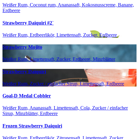
Weißer Rum, Coconut rum, Ananassaft, Kokosnusscreme, Banane,
Erdbeere
Strawberry Daiquiri #2`
Weißer Rum, Erdbeerlikör, Limettensaft, Zucker, Erdbeere
Strawberry Mojito
Weißer Rum, Limettensaft, Zucker, Erdbeere, Minzblätter
Strawberry Daiquiri
Weißer Rum, Zucker / einfacher Sirup, Limettensaft, Erdbeere
Goal-D Medal Cobbler
Weißer Rum, Ananassaft, Limettensaft, Cola, Zucker / einfacher
Sirup, Minzblätter, Erdbeere
Frozen Strawberry Daiquiri
Weißer Rum, Erdbeerlikör, Zitronensaft, Limettensaft, Zucker,