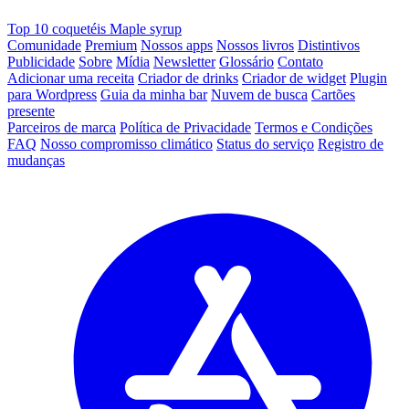
Top 10 coquetéis Maple syrup
Comunidade
Premium
Nossos apps
Nossos livros
Distintivos
Publicidade
Sobre
Mídia
Newsletter
Glossário
Contato
Adicionar uma receita
Criador de drinks
Criador de widget
Plugin
para Wordpress
Guia da minha bar
Nuvem de busca
Cartões
presente
Parceiros de marca
Política de Privacidade
Termos e Condições
FAQ
Nosso compromisso climático
Status do serviço
Registro de
mudanças