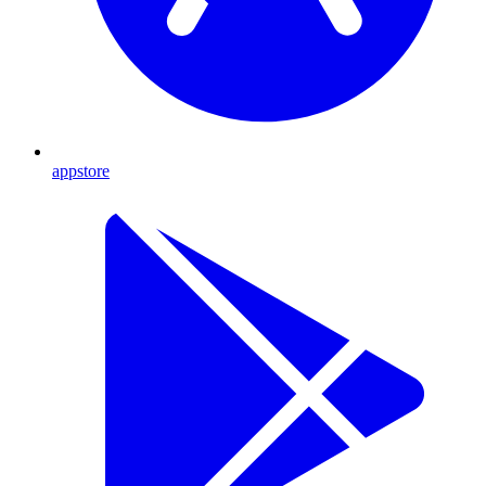
appstore