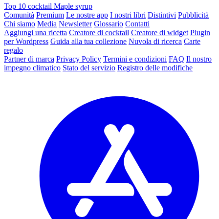
Top 10 cocktail Maple syrup
Comunità
Premium
Le nostre app
I nostri libri
Distintivi
Pubblicità
Chi siamo
Media
Newsletter
Glossario
Contatti
Aggiungi una ricetta
Creatore di cocktail
Creatore di widget
Plugin
per Wordpress
Guida alla tua collezione
Nuvola di ricerca
Carte
regalo
Partner di marca
Privacy Policy
Termini e condizioni
FAQ
Il nostro
impegno climatico
Stato del servizio
Registro delle modifiche