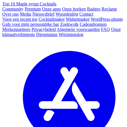
Top 10 Maple syrup Cocktails
Community
Premium
Onze apps
Onze boeken
Badges
Reclame
Over ons
Media
Nieuwsbrief
Woordenlijst
Contact
Voeg een recept toe
Cocktailmaker
Widgetmaker
WordPress-plugin
Gids voor mijn persoonlijke bar
Zoekwolk
Cadeaubonnen
Merkenpartners
Privacybeleid
Algemene voorwaarden
FAQ
Onze
klimaatverbintenis
Dienststatus
Wijzigingslog