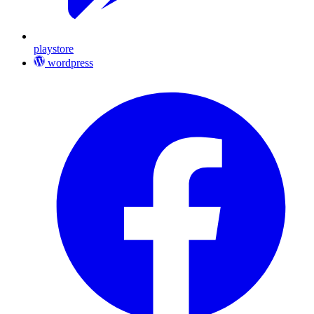
playstore
wordpress