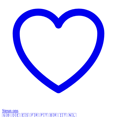
Steun ons
🇬🇧
🇩🇪
🇪🇸
🇫🇷
🇵🇹
🇧🇷
🇮🇹
🇳🇱