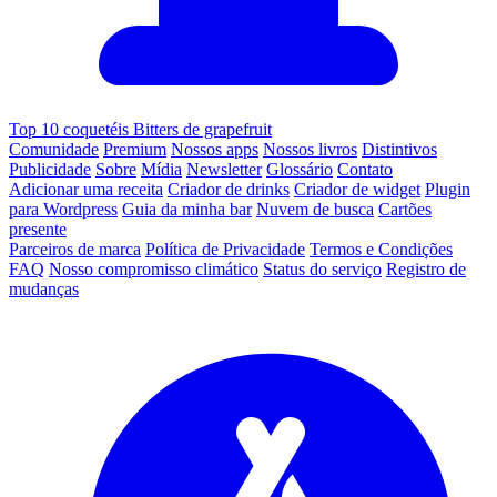
Top 10 coquetéis Bitters de grapefruit
Comunidade
Premium
Nossos apps
Nossos livros
Distintivos
Publicidade
Sobre
Mídia
Newsletter
Glossário
Contato
Adicionar uma receita
Criador de drinks
Criador de widget
Plugin
para Wordpress
Guia da minha bar
Nuvem de busca
Cartões
presente
Parceiros de marca
Política de Privacidade
Termos e Condições
FAQ
Nosso compromisso climático
Status do serviço
Registro de
mudanças