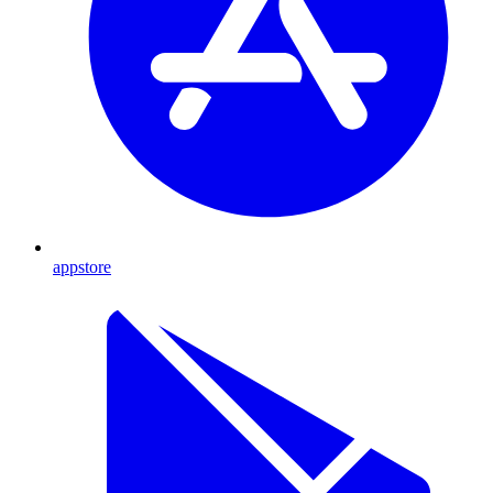
appstore