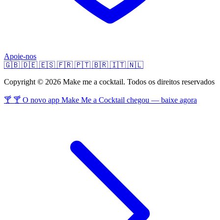
Apoie-nos
🇬🇧
🇩🇪
🇪🇸
🇫🇷
🇵🇹
🇧🇷
🇮🇹
🇳🇱
Copyright © 2026 Make me a cocktail. Todos os direitos reservados
🍸 🍸 O novo app Make Me a Cocktail chegou — baixe agora