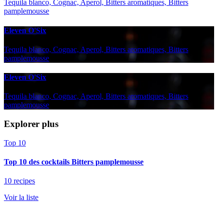
Tequila blanco, Cognac, Aperol, Bitters aromatiques, Bitters
pamplemousse
Eleven O'Six
Tequila blanco, Cognac, Aperol, Bitters aromatiques, Bitters
pamplemousse
Eleven O'Six
Tequila blanco, Cognac, Aperol, Bitters aromatiques, Bitters
pamplemousse
Explorer plus
Top 10
Top 10 des cocktails Bitters pamplemousse
10 recipes
Voir la liste