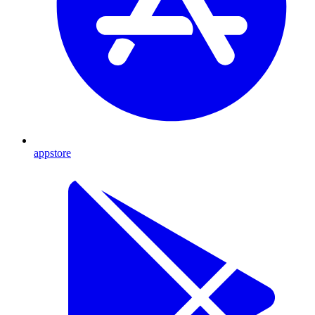
appstore