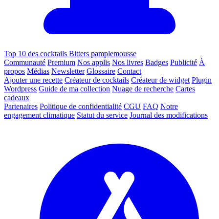
Top 10 des cocktails Bitters pamplemousse
Communauté
Premium
Nos applis
Nos livres
Badges
Publicité
À
propos
Médias
Newsletter
Glossaire
Contact
Ajouter une recette
Créateur de cocktails
Créateur de widget
Plugin
Wordpress
Guide de ma collection
Nuage de recherche
Cartes
cadeaux
Partenaires
Politique de confidentialité
CGU
FAQ
Notre
engagement climatique
Statut du service
Journal des modifications