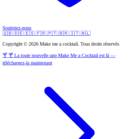
Soutenez-nous
🇬🇧
🇩🇪
🇪🇸
🇫🇷
🇵🇹
🇧🇷
🇮🇹
🇳🇱
Copyright © 2026 Make me a cocktail. Tous droits réservés
🍸 🍸 La toute nouvelle app Make Me a Cocktail est là —
téléchargez-la maintenant