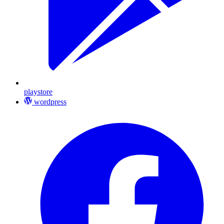
playstore
wordpress