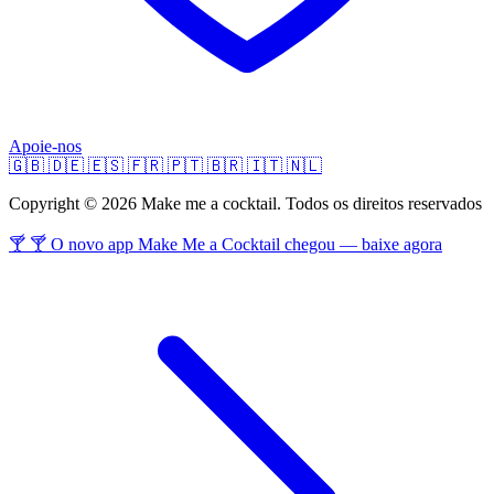
Apoie-nos
🇬🇧
🇩🇪
🇪🇸
🇫🇷
🇵🇹
🇧🇷
🇮🇹
🇳🇱
Copyright © 2026 Make me a cocktail. Todos os direitos reservados
🍸 🍸 O novo app Make Me a Cocktail chegou — baixe agora