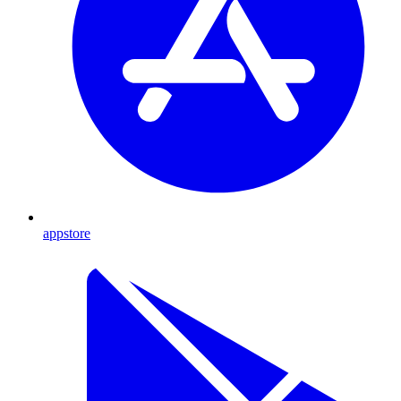
appstore