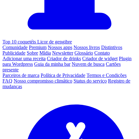
Top 10 coquetéis Licor de gengibre
Comunidade
Premium
Nossos apps
Nossos livros
Distintivos
Publicidade
Sobre
Mídia
Newsletter
Glossário
Contato
Adicionar uma receita
Criador de drinks
Criador de widget
Plugin
para Wordpress
Guia da minha bar
Nuvem de busca
Cartões
presente
Parceiros de marca
Política de Privacidade
Termos e Condições
FAQ
Nosso compromisso climático
Status do serviço
Registro de
mudanças