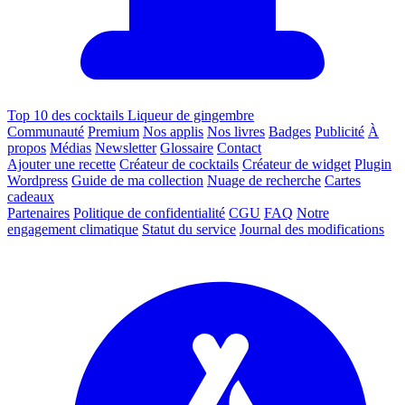
Top 10 des cocktails Liqueur de gingembre
Communauté
Premium
Nos applis
Nos livres
Badges
Publicité
À
propos
Médias
Newsletter
Glossaire
Contact
Ajouter une recette
Créateur de cocktails
Créateur de widget
Plugin
Wordpress
Guide de ma collection
Nuage de recherche
Cartes
cadeaux
Partenaires
Politique de confidentialité
CGU
FAQ
Notre
engagement climatique
Statut du service
Journal des modifications