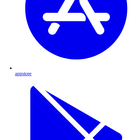
appstore