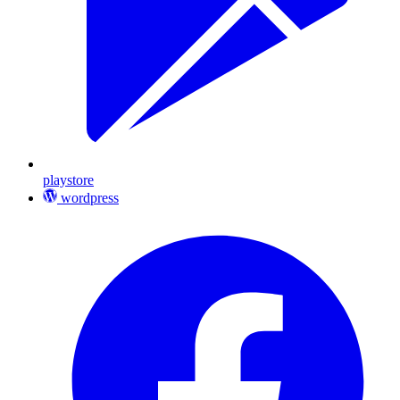
playstore
wordpress