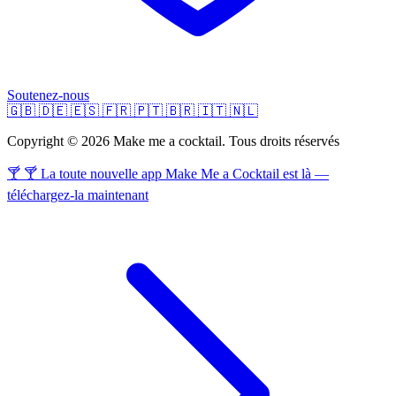
Soutenez-nous
🇬🇧
🇩🇪
🇪🇸
🇫🇷
🇵🇹
🇧🇷
🇮🇹
🇳🇱
Copyright © 2026 Make me a cocktail. Tous droits réservés
🍸 🍸 La toute nouvelle app Make Me a Cocktail est là —
téléchargez-la maintenant