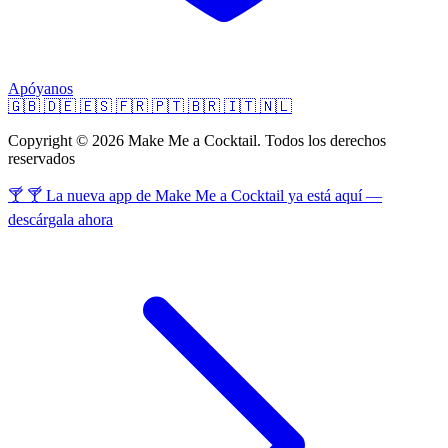
Apóyanos
🇬🇧
🇩🇪
🇪🇸
🇫🇷
🇵🇹
🇧🇷
🇮🇹
🇳🇱
Copyright © 2026 Make Me a Cocktail. Todos los derechos
reservados
🍸 🍸 La nueva app de Make Me a Cocktail ya está aquí —
descárgala ahora