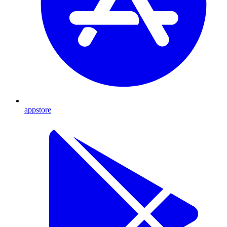
appstore