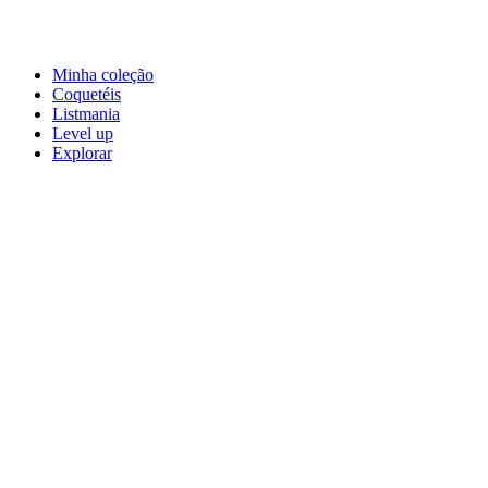
Minha coleção
Coquetéis
Listmania
Level up
Explorar