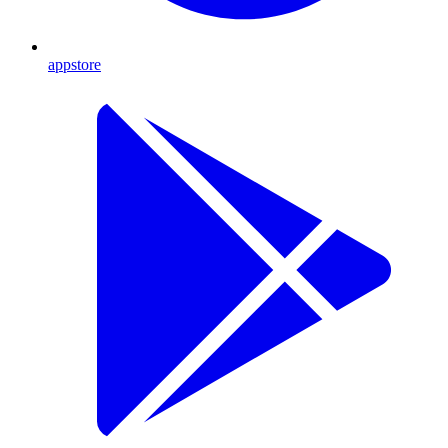
appstore