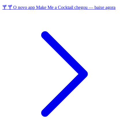
🍸 🍸 O novo app Make Me a Cocktail chegou — baixe agora