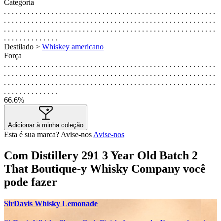
Categoria
. . . . . . . . . . . . . . . . . . . . . . . . . . . . . . . . . . . . . . . . . . . . . . . . . . . . . .
. . . . . . . . . . . . . . . . . . . . . . . . . . . . . . . . . . . . . . . . . . . . . . . . . . . . . .
. . . . . . . . . . . . . . . . . . . . . . . . . . . . . . . . . . . . . . . . . . . . . . . . . . . . . .
. . . . . . . . . . . . . .
Destilado >
Whiskey americano
Força
. . . . . . . . . . . . . . . . . . . . . . . . . . . . . . . . . . . . . . . . . . . . . . . . . . . . . .
. . . . . . . . . . . . . . . . . . . . . . . . . . . . . . . . . . . . . . . . . . . . . . . . . . . . . .
. . . . . . . . . . . . . . . . . . . . . . . . . . . . . . . . . . . . . . . . . . . . . . . . . . . . . .
. . . . . . . . . . . . . .
66.6%
Adicionar à minha coleção
Esta é sua marca? Avise-nos
Avise-nos
Com Distillery 291 3 Year Old Batch 2
That Boutique-y Whisky Company você
pode fazer
SirDavis Whisky Lemonade