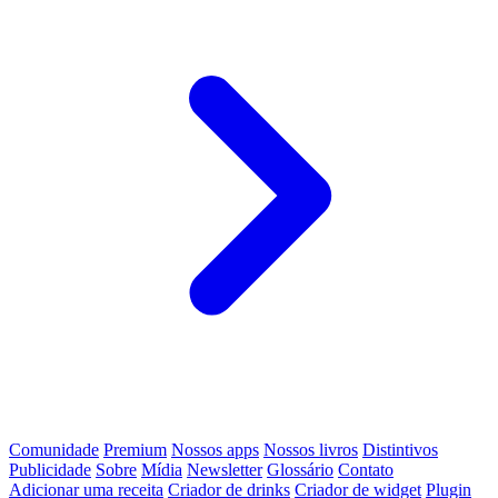
Comunidade
Premium
Nossos apps
Nossos livros
Distintivos
Publicidade
Sobre
Mídia
Newsletter
Glossário
Contato
Adicionar uma receita
Criador de drinks
Criador de widget
Plugin