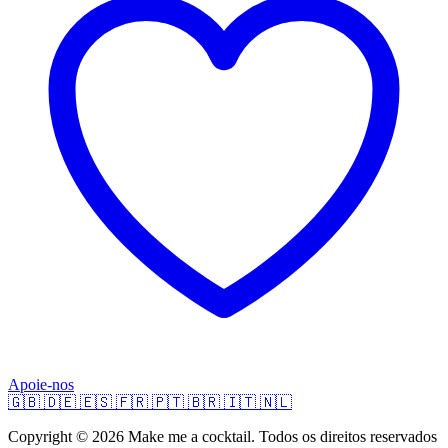
Apoie-nos
🇬🇧
🇩🇪
🇪🇸
🇫🇷
🇵🇹
🇧🇷
🇮🇹
🇳🇱
Copyright © 2026 Make me a cocktail. Todos os direitos reservados