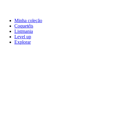
Minha coleção
Coquetéis
Listmania
Level up
Explorar