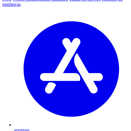
mudanças
appstore