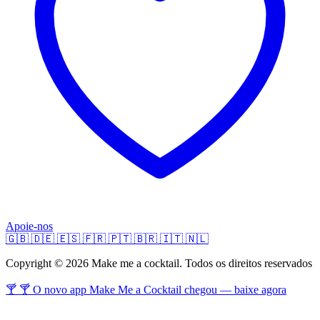
Apoie-nos
🇬🇧
🇩🇪
🇪🇸
🇫🇷
🇵🇹
🇧🇷
🇮🇹
🇳🇱
Copyright © 2026 Make me a cocktail. Todos os direitos reservados
🍸 🍸 O novo app Make Me a Cocktail chegou — baixe agora