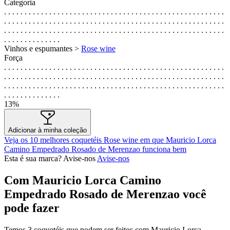
Categoria
. . . . . . . . . . . . . . . . . . . . . . . . . . . . . . . . . . . . . . . . . . . . . . . . . . . . . .
. . . . . . . . . . . . . . . . . . . . . . . . . . . . . . . . . . . . . . . . . . . . . . . . . . . . . .
. . . . . . . . . . . . . . . . . . . . . . . . . . . . . . . . . . . . . . . . . . . . . . . . . . . . . .
. . . . . . . . . . . . . .
Vinhos e espumantes >
Rose wine
Força
. . . . . . . . . . . . . . . . . . . . . . . . . . . . . . . . . . . . . . . . . . . . . . . . . . . . . .
. . . . . . . . . . . . . . . . . . . . . . . . . . . . . . . . . . . . . . . . . . . . . . . . . . . . . .
. . . . . . . . . . . . . . . . . . . . . . . . . . . . . . . . . . . . . . . . . . . . . . . . . . . . . .
. . . . . . . . . . . . . .
13%
Adicionar à minha coleção
Veja os 10 melhores coquetéis Rose wine em que Mauricio Lorca
Camino Empedrado Rosado de Merenzao funciona bem
Esta é sua marca? Avise-nos
Avise-nos
Com Mauricio Lorca Camino
Empedrado Rosado de Merenzao você
pode fazer
Temos
3
coquetéis que podem ser feitos com Mauricio Lorca