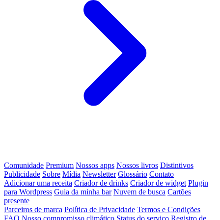
Comunidade
Premium
Nossos apps
Nossos livros
Distintivos
Publicidade
Sobre
Mídia
Newsletter
Glossário
Contato
Adicionar uma receita
Criador de drinks
Criador de widget
Plugin
para Wordpress
Guia da minha bar
Nuvem de busca
Cartões
presente
Parceiros de marca
Política de Privacidade
Termos e Condições
FAQ
Nosso compromisso climático
Status do serviço
Registro de