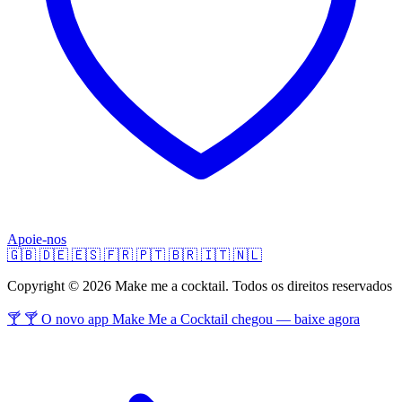
Apoie-nos
🇬🇧
🇩🇪
🇪🇸
🇫🇷
🇵🇹
🇧🇷
🇮🇹
🇳🇱
Copyright © 2026 Make me a cocktail. Todos os direitos reservados
🍸 🍸 O novo app Make Me a Cocktail chegou — baixe agora