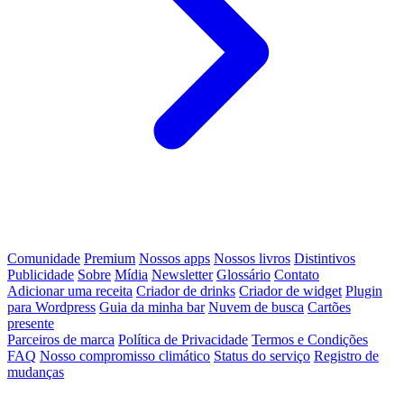
Comunidade
Premium
Nossos apps
Nossos livros
Distintivos
Publicidade
Sobre
Mídia
Newsletter
Glossário
Contato
Adicionar uma receita
Criador de drinks
Criador de widget
Plugin
para Wordpress
Guia da minha bar
Nuvem de busca
Cartões
presente
Parceiros de marca
Política de Privacidade
Termos e Condições
FAQ
Nosso compromisso climático
Status do serviço
Registro de
mudanças