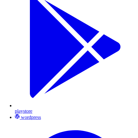
playstore
wordpress