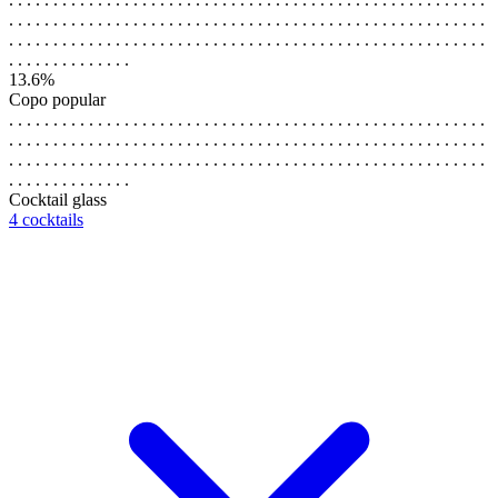
. . . . . . . . . . . . . . . . . . . . . . . . . . . . . . . . . . . . . . . . . . . . . . . . . . . . . .
. . . . . . . . . . . . . . . . . . . . . . . . . . . . . . . . . . . . . . . . . . . . . . . . . . . . . .
. . . . . . . . . . . . . .
13.6%
Copo popular
. . . . . . . . . . . . . . . . . . . . . . . . . . . . . . . . . . . . . . . . . . . . . . . . . . . . . .
. . . . . . . . . . . . . . . . . . . . . . . . . . . . . . . . . . . . . . . . . . . . . . . . . . . . . .
. . . . . . . . . . . . . . . . . . . . . . . . . . . . . . . . . . . . . . . . . . . . . . . . . . . . . .
. . . . . . . . . . . . . .
Cocktail glass
4 cocktails