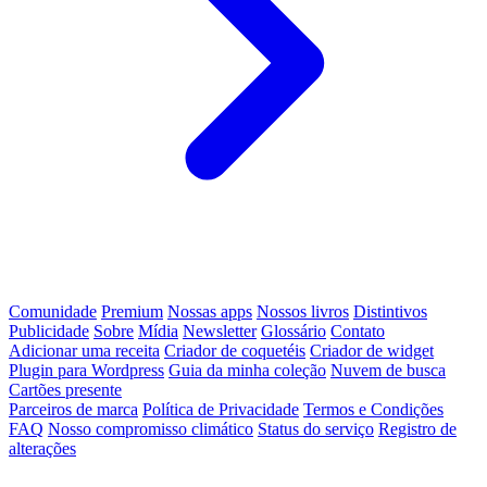
Comunidade
Premium
Nossas apps
Nossos livros
Distintivos
Publicidade
Sobre
Mídia
Newsletter
Glossário
Contato
Adicionar uma receita
Criador de coquetéis
Criador de widget
Plugin para Wordpress
Guia da minha coleção
Nuvem de busca
Cartões presente
Parceiros de marca
Política de Privacidade
Termos e Condições
FAQ
Nosso compromisso climático
Status do serviço
Registro de
alterações