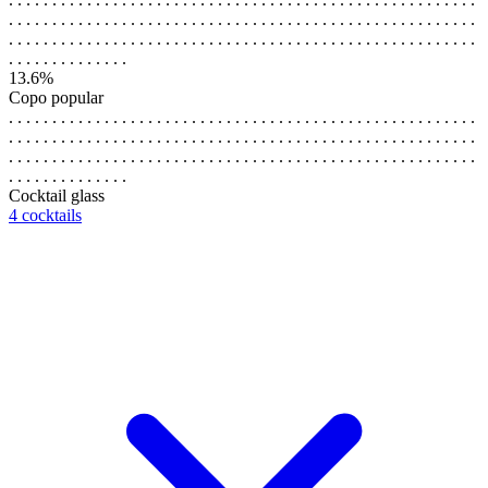
. . . . . . . . . . . . . . . . . . . . . . . . . . . . . . . . . . . . . . . . . . . . . . . . . . . . . .
. . . . . . . . . . . . . . . . . . . . . . . . . . . . . . . . . . . . . . . . . . . . . . . . . . . . . .
. . . . . . . . . . . . . .
13.6%
Copo popular
. . . . . . . . . . . . . . . . . . . . . . . . . . . . . . . . . . . . . . . . . . . . . . . . . . . . . .
. . . . . . . . . . . . . . . . . . . . . . . . . . . . . . . . . . . . . . . . . . . . . . . . . . . . . .
. . . . . . . . . . . . . . . . . . . . . . . . . . . . . . . . . . . . . . . . . . . . . . . . . . . . . .
. . . . . . . . . . . . . .
Cocktail glass
4 cocktails