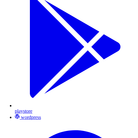
playstore
wordpress