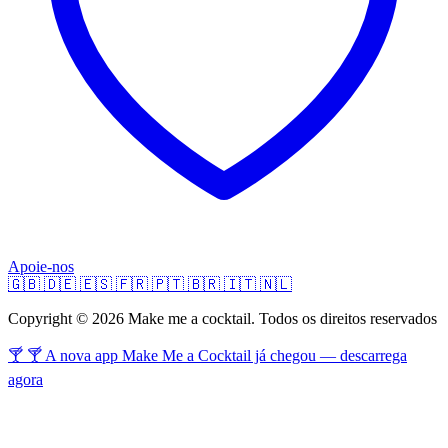
Apoie-nos
🇬🇧
🇩🇪
🇪🇸
🇫🇷
🇵🇹
🇧🇷
🇮🇹
🇳🇱
Copyright © 2026 Make me a cocktail. Todos os direitos reservados
🍸 🍸 A nova app Make Me a Cocktail já chegou — descarrega
agora