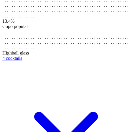
. . . . . . . . . . . . . . . . . . . . . . . . . . . . . . . . . . . . . . . . . . . . . . . . . . . . . .
. . . . . . . . . . . . . . . . . . . . . . . . . . . . . . . . . . . . . . . . . . . . . . . . . . . . . .
. . . . . . . . . . . . . .
13.4%
Copo popular
. . . . . . . . . . . . . . . . . . . . . . . . . . . . . . . . . . . . . . . . . . . . . . . . . . . . . .
. . . . . . . . . . . . . . . . . . . . . . . . . . . . . . . . . . . . . . . . . . . . . . . . . . . . . .
. . . . . . . . . . . . . . . . . . . . . . . . . . . . . . . . . . . . . . . . . . . . . . . . . . . . . .
. . . . . . . . . . . . . .
Highball glass
4 cocktails