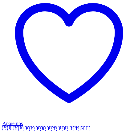
Apoie-nos
🇬🇧
🇩🇪
🇪🇸
🇫🇷
🇵🇹
🇧🇷
🇮🇹
🇳🇱