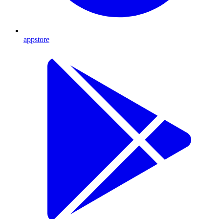
appstore