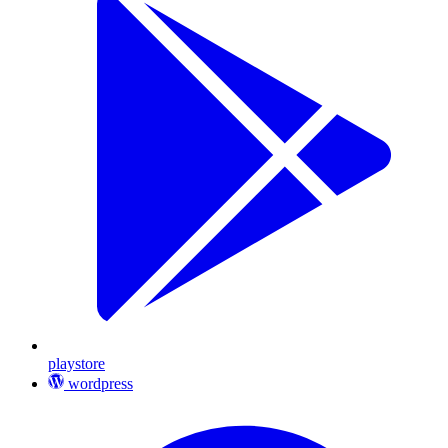
playstore
wordpress