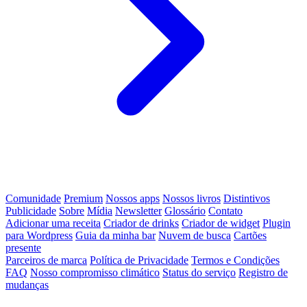
Comunidade
Premium
Nossos apps
Nossos livros
Distintivos
Publicidade
Sobre
Mídia
Newsletter
Glossário
Contato
Adicionar uma receita
Criador de drinks
Criador de widget
Plugin
para Wordpress
Guia da minha bar
Nuvem de busca
Cartões
presente
Parceiros de marca
Política de Privacidade
Termos e Condições
FAQ
Nosso compromisso climático
Status do serviço
Registro de
mudanças