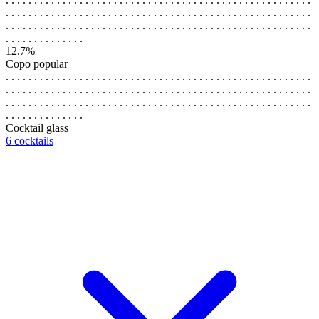
. . . . . . . . . . . . . . . . . . . . . . . . . . . . . . . . . . . . . . . . . . . . . . . . . . . . . .
. . . . . . . . . . . . . . . . . . . . . . . . . . . . . . . . . . . . . . . . . . . . . . . . . . . . . .
. . . . . . . . . . . . . .
12.7%
Copo popular
. . . . . . . . . . . . . . . . . . . . . . . . . . . . . . . . . . . . . . . . . . . . . . . . . . . . . .
. . . . . . . . . . . . . . . . . . . . . . . . . . . . . . . . . . . . . . . . . . . . . . . . . . . . . .
. . . . . . . . . . . . . . . . . . . . . . . . . . . . . . . . . . . . . . . . . . . . . . . . . . . . . .
. . . . . . . . . . . . . .
Cocktail glass
6 cocktails