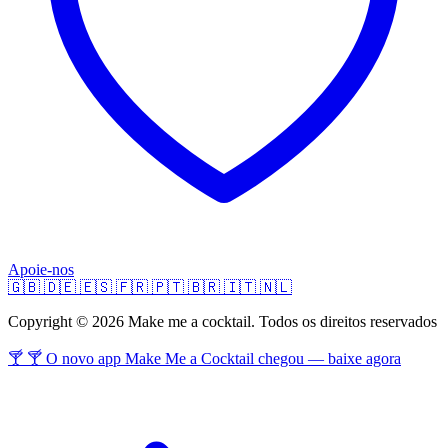
Apoie-nos
🇬🇧
🇩🇪
🇪🇸
🇫🇷
🇵🇹
🇧🇷
🇮🇹
🇳🇱
Copyright © 2026 Make me a cocktail. Todos os direitos reservados
🍸 🍸 O novo app Make Me a Cocktail chegou — baixe agora