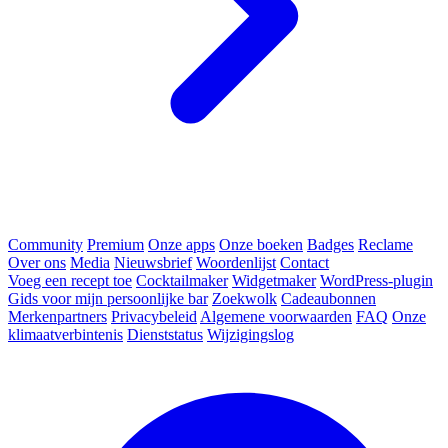
Community
Premium
Onze apps
Onze boeken
Badges
Reclame
Over ons
Media
Nieuwsbrief
Woordenlijst
Contact
Voeg een recept toe
Cocktailmaker
Widgetmaker
WordPress-plugin
Gids voor mijn persoonlijke bar
Zoekwolk
Cadeaubonnen
Merkenpartners
Privacybeleid
Algemene voorwaarden
FAQ
Onze
klimaatverbintenis
Dienststatus
Wijzigingslog