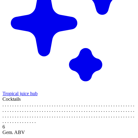
Tropical juice hub
Cocktails
. . . . . . . . . . . . . . . . . . . . . . . . . . . . . . . . . . . . . . . . . . . . . . . . . . . . . .
. . . . . . . . . . . . . . . . . . . . . . . . . . . . . . . . . . . . . . . . . . . . . . . . . . . . . .
. . . . . . . . . . . . . . . . . . . . . . . . . . . . . . . . . . . . . . . . . . . . . . . . . . . . . .
. . . . . . . . . . . . . .
6
Gem. ABV
. . . . . . . . . . . . . . . . . . . . . . . . . . . . . . . . . . . . . . . . . . . . . . . . . . . . . .