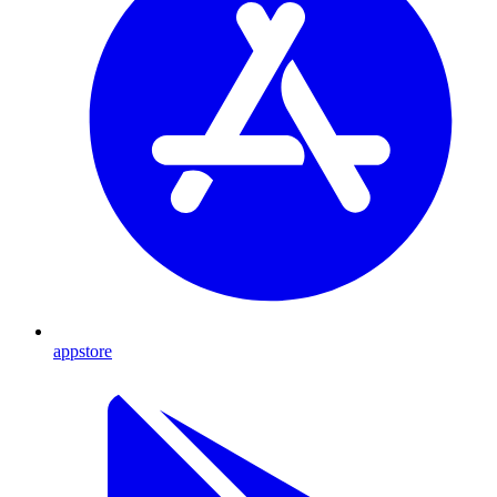
appstore