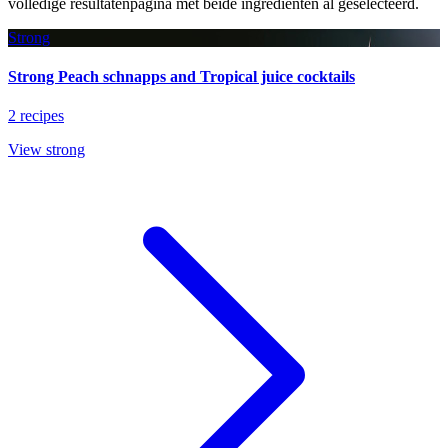
volledige resultatenpagina met beide ingrediënten al geselecteerd.
Strong
Strong Peach schnapps and Tropical juice cocktails
2 recipes
View strong