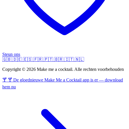
Steun ons
🇬🇧
🇩🇪
🇪🇸
🇫🇷
🇵🇹
🇧🇷
🇮🇹
🇳🇱
Copyright © 2026 Make me a cocktail. Alle rechten voorbehouden
🍸 🍸 De gloednieuwe Make Me a Cocktail app is er — download
hem nu