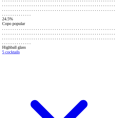
. . . . . . . . . . . . . . . . . . . . . . . . . . . . . . . . . . . . . . . . . . . . . . . . . . . . . .
. . . . . . . . . . . . . . . . . . . . . . . . . . . . . . . . . . . . . . . . . . . . . . . . . . . . . .
. . . . . . . . . . . . . .
24.5%
Copo popular
. . . . . . . . . . . . . . . . . . . . . . . . . . . . . . . . . . . . . . . . . . . . . . . . . . . . . .
. . . . . . . . . . . . . . . . . . . . . . . . . . . . . . . . . . . . . . . . . . . . . . . . . . . . . .
. . . . . . . . . . . . . . . . . . . . . . . . . . . . . . . . . . . . . . . . . . . . . . . . . . . . . .
. . . . . . . . . . . . . .
Highball glass
5 cocktails