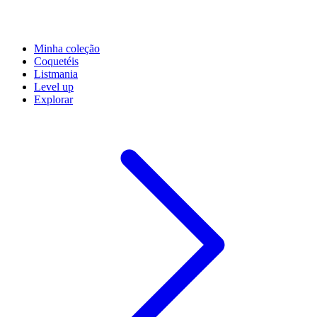
Minha coleção
Coquetéis
Listmania
Level up
Explorar