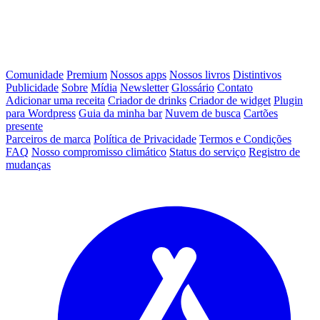
Comunidade
Premium
Nossos apps
Nossos livros
Distintivos
Publicidade
Sobre
Mídia
Newsletter
Glossário
Contato
Adicionar uma receita
Criador de drinks
Criador de widget
Plugin
para Wordpress
Guia da minha bar
Nuvem de busca
Cartões
presente
Parceiros de marca
Política de Privacidade
Termos e Condições
FAQ
Nosso compromisso climático
Status do serviço
Registro de
mudanças