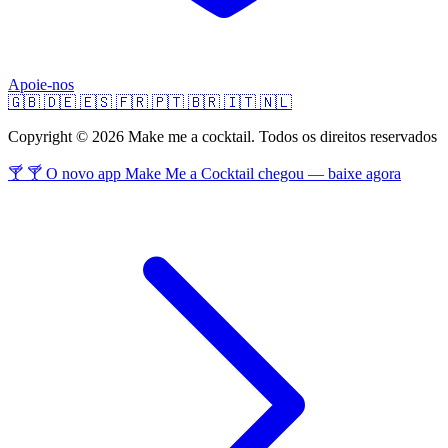
Apoie-nos
🇬🇧
🇩🇪
🇪🇸
🇫🇷
🇵🇹
🇧🇷
🇮🇹
🇳🇱
Copyright © 2026 Make me a cocktail. Todos os direitos reservados
🍸 🍸 O novo app Make Me a Cocktail chegou — baixe agora