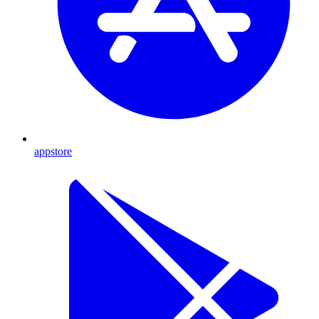
appstore