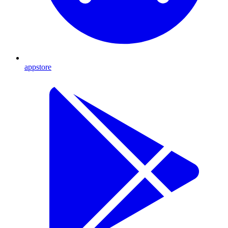
appstore