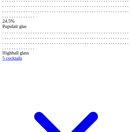
. . . . . . . . . . . . . . . . . . . . . . . . . . . . . . . . . . . . . . . . . . . . . . . . . . . . . .
. . . . . . . . . . . . . . . . . . . . . . . . . . . . . . . . . . . . . . . . . . . . . . . . . . . . . .
. . . . . . . . . . . . . .
24.5%
Populair glas
. . . . . . . . . . . . . . . . . . . . . . . . . . . . . . . . . . . . . . . . . . . . . . . . . . . . . .
. . . . . . . . . . . . . . . . . . . . . . . . . . . . . . . . . . . . . . . . . . . . . . . . . . . . . .
. . . . . . . . . . . . . . . . . . . . . . . . . . . . . . . . . . . . . . . . . . . . . . . . . . . . . .
. . . . . . . . . . . . . .
Highball glass
5 cocktails