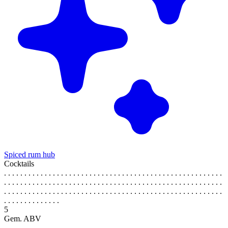
Spiced rum hub
Cocktails
. . . . . . . . . . . . . . . . . . . . . . . . . . . . . . . . . . . . . . . . . . . . . . . . . . . . . .
. . . . . . . . . . . . . . . . . . . . . . . . . . . . . . . . . . . . . . . . . . . . . . . . . . . . . .
. . . . . . . . . . . . . . . . . . . . . . . . . . . . . . . . . . . . . . . . . . . . . . . . . . . . . .
. . . . . . . . . . . . . .
5
Gem. ABV
. . . . . . . . . . . . . . . . . . . . . . . . . . . . . . . . . . . . . . . . . . . . . . . . . . . . . .