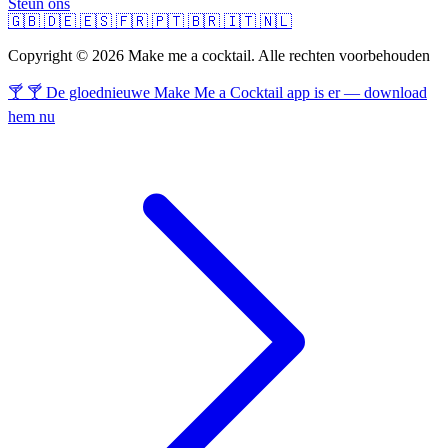
Steun ons
🇬🇧
🇩🇪
🇪🇸
🇫🇷
🇵🇹
🇧🇷
🇮🇹
🇳🇱
Copyright © 2026 Make me a cocktail. Alle rechten voorbehouden
🍸 🍸 De gloednieuwe Make Me a Cocktail app is er — download
hem nu