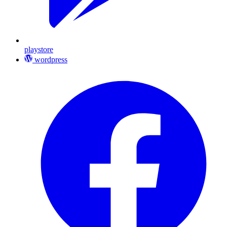
playstore
wordpress