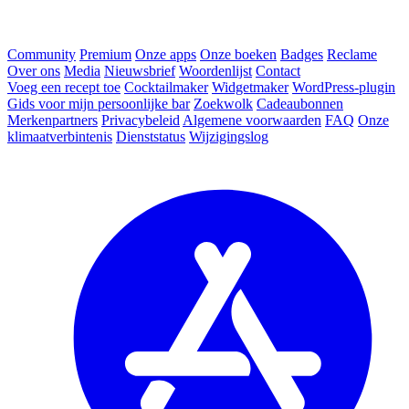
Community
Premium
Onze apps
Onze boeken
Badges
Reclame
Over ons
Media
Nieuwsbrief
Woordenlijst
Contact
Voeg een recept toe
Cocktailmaker
Widgetmaker
WordPress-plugin
Gids voor mijn persoonlijke bar
Zoekwolk
Cadeaubonnen
Merkenpartners
Privacybeleid
Algemene voorwaarden
FAQ
Onze
klimaatverbintenis
Dienststatus
Wijzigingslog