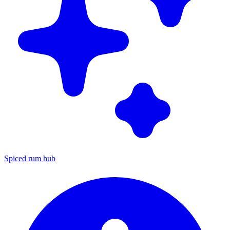
Spiced rum hub