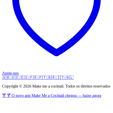
Apoie-nos
🇬🇧
🇩🇪
🇪🇸
🇫🇷
🇵🇹
🇧🇷
🇮🇹
🇳🇱
Copyright © 2026 Make me a cocktail. Todos os direitos reservados
🍸 🍸 O novo app Make Me a Cocktail chegou — baixe agora