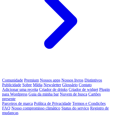
Comunidade
Premium
Nossos apps
Nossos livros
Distintivos
Publicidade
Sobre
Mídia
Newsletter
Glossário
Contato
Adicionar uma receita
Criador de drinks
Criador de widget
Plugin
para Wordpress
Guia da minha bar
Nuvem de busca
Cartões
presente
Parceiros de marca
Política de Privacidade
Termos e Condições
FAQ
Nosso compromisso climático
Status do serviço
Registro de
mudanças