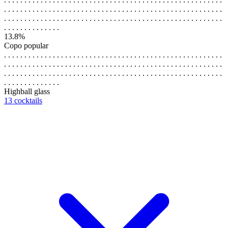
. . . . . . . . . . . . . . . . . . . . . . . . . . . . . . . . . . . . . . . . . . . . . . . . . . . . . .
. . . . . . . . . . . . . . . . . . . . . . . . . . . . . . . . . . . . . . . . . . . . . . . . . . . . . .
. . . . . . . . . . . . . .
13.8%
Copo popular
. . . . . . . . . . . . . . . . . . . . . . . . . . . . . . . . . . . . . . . . . . . . . . . . . . . . . .
. . . . . . . . . . . . . . . . . . . . . . . . . . . . . . . . . . . . . . . . . . . . . . . . . . . . . .
. . . . . . . . . . . . . . . . . . . . . . . . . . . . . . . . . . . . . . . . . . . . . . . . . . . . . .
. . . . . . . . . . . . . .
Highball glass
13 cocktails