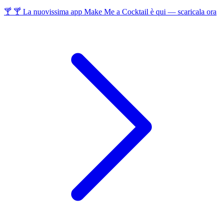
🍸 🍸 La nuovissima app Make Me a Cocktail è qui — scaricala ora