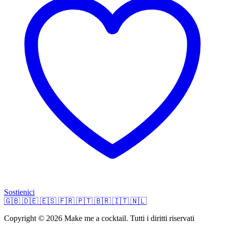
Sostienici
🇬🇧
🇩🇪
🇪🇸
🇫🇷
🇵🇹
🇧🇷
🇮🇹
🇳🇱
Copyright © 2026 Make me a cocktail. Tutti i diritti riservati