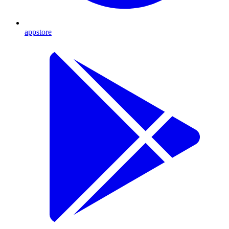
appstore