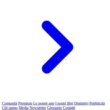
Comunità
Premium
Le nostre app
I nostri libri
Distintivi
Pubblicità
Chi siamo
Media
Newsletter
Glossario
Contatti