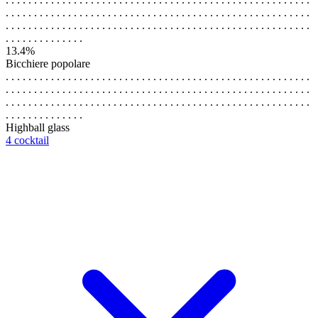
. . . . . . . . . . . . . . . . . . . . . . . . . . . . . . . . . . . . . . . . . . . . . . . . . . . . . .
. . . . . . . . . . . . . . . . . . . . . . . . . . . . . . . . . . . . . . . . . . . . . . . . . . . . . .
. . . . . . . . . . . . . .
13.4%
Bicchiere popolare
. . . . . . . . . . . . . . . . . . . . . . . . . . . . . . . . . . . . . . . . . . . . . . . . . . . . . .
. . . . . . . . . . . . . . . . . . . . . . . . . . . . . . . . . . . . . . . . . . . . . . . . . . . . . .
. . . . . . . . . . . . . . . . . . . . . . . . . . . . . . . . . . . . . . . . . . . . . . . . . . . . . .
. . . . . . . . . . . . . .
Highball glass
4 cocktail