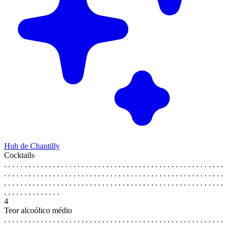
Hub de Chantilly
Cocktails
. . . . . . . . . . . . . . . . . . . . . . . . . . . . . . . . . . . . . . . . . . . . . . . . . . . . . .
. . . . . . . . . . . . . . . . . . . . . . . . . . . . . . . . . . . . . . . . . . . . . . . . . . . . . .
. . . . . . . . . . . . . . . . . . . . . . . . . . . . . . . . . . . . . . . . . . . . . . . . . . . . . .
. . . . . . . . . . . . . .
4
Teor alcoólico médio
. . . . . . . . . . . . . . . . . . . . . . . . . . . . . . . . . . . . . . . . . . . . . . . . . . . . . .
. . . . . . . . . . . . . . . . . . . . . . . . . . . . . . . . . . . . . . . . . . . . . . . . . . . . . .