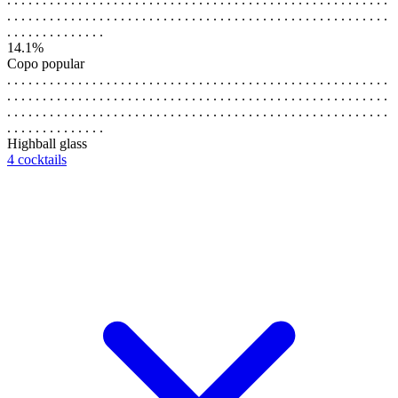
. . . . . . . . . . . . . . . . . . . . . . . . . . . . . . . . . . . . . . . . . . . . . . . . . . . . . .
. . . . . . . . . . . . . .
14.1%
Copo popular
. . . . . . . . . . . . . . . . . . . . . . . . . . . . . . . . . . . . . . . . . . . . . . . . . . . . . .
. . . . . . . . . . . . . . . . . . . . . . . . . . . . . . . . . . . . . . . . . . . . . . . . . . . . . .
. . . . . . . . . . . . . . . . . . . . . . . . . . . . . . . . . . . . . . . . . . . . . . . . . . . . . .
. . . . . . . . . . . . . .
Highball glass
4 cocktails