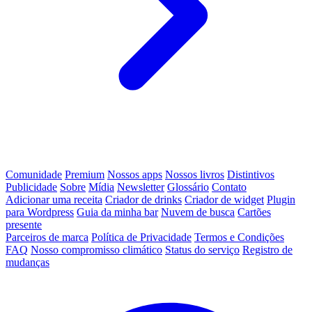
Comunidade
Premium
Nossos apps
Nossos livros
Distintivos
Publicidade
Sobre
Mídia
Newsletter
Glossário
Contato
Adicionar uma receita
Criador de drinks
Criador de widget
Plugin
para Wordpress
Guia da minha bar
Nuvem de busca
Cartões
presente
Parceiros de marca
Política de Privacidade
Termos e Condições
FAQ
Nosso compromisso climático
Status do serviço
Registro de
mudanças