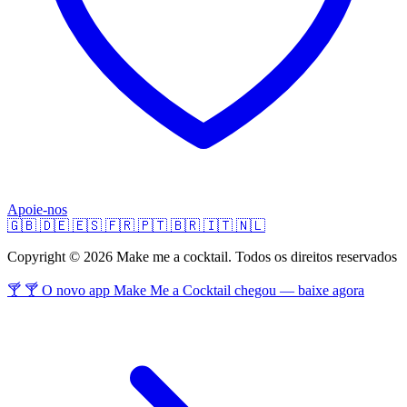
Apoie-nos
🇬🇧
🇩🇪
🇪🇸
🇫🇷
🇵🇹
🇧🇷
🇮🇹
🇳🇱
Copyright © 2026 Make me a cocktail. Todos os direitos reservados
🍸 🍸 O novo app Make Me a Cocktail chegou — baixe agora