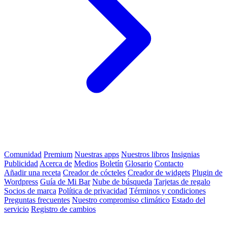
Comunidad
Premium
Nuestras apps
Nuestros libros
Insignias
Publicidad
Acerca de
Medios
Boletín
Glosario
Contacto
Añadir una receta
Creador de cócteles
Creador de widgets
Plugin de
Wordpress
Guía de Mi Bar
Nube de búsqueda
Tarjetas de regalo
Socios de marca
Política de privacidad
Términos y condiciones
Preguntas frecuentes
Nuestro compromiso climático
Estado del
servicio
Registro de cambios