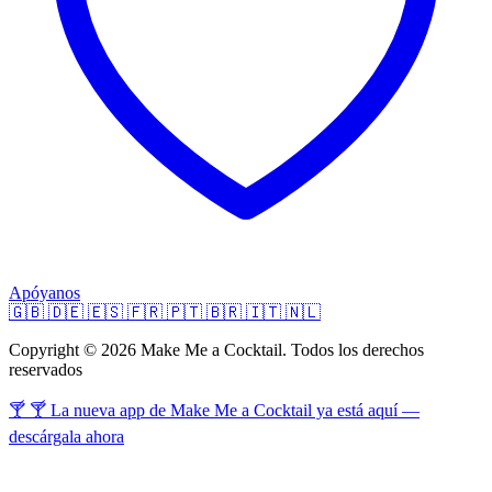
Apóyanos
🇬🇧
🇩🇪
🇪🇸
🇫🇷
🇵🇹
🇧🇷
🇮🇹
🇳🇱
Copyright © 2026 Make Me a Cocktail. Todos los derechos
reservados
🍸 🍸 La nueva app de Make Me a Cocktail ya está aquí —
descárgala ahora