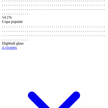
. . . . . . . . . . . . . . . . . . . . . . . . . . . . . . . . . . . . . . . . . . . . . . . . . . . . . .
. . . . . . . . . . . . . . . . . . . . . . . . . . . . . . . . . . . . . . . . . . . . . . . . . . . . . .
. . . . . . . . . . . . . .
14.1%
Copa popular
. . . . . . . . . . . . . . . . . . . . . . . . . . . . . . . . . . . . . . . . . . . . . . . . . . . . . .
. . . . . . . . . . . . . . . . . . . . . . . . . . . . . . . . . . . . . . . . . . . . . . . . . . . . . .
. . . . . . . . . . . . . . . . . . . . . . . . . . . . . . . . . . . . . . . . . . . . . . . . . . . . . .
. . . . . . . . . . . . . .
Highball glass
4 cócteles