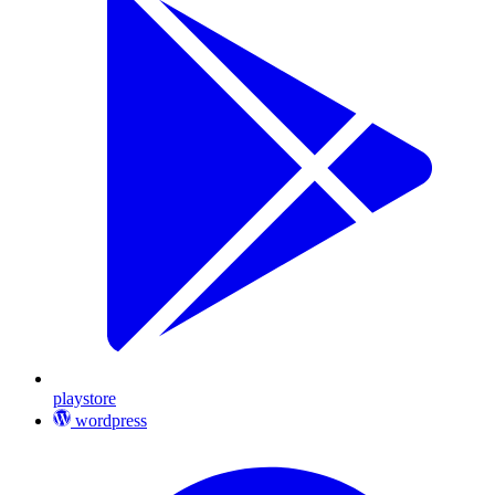
playstore
wordpress