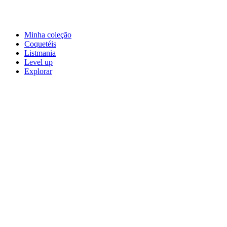
Minha coleção
Coquetéis
Listmania
Level up
Explorar