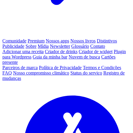
Comunidade
Premium
Nossos apps
Nossos livros
Distintivos
Publicidade
Sobre
Mídia
Newsletter
Glossário
Contato
Adicionar uma receita
Criador de drinks
Criador de widget
Plugin
para Wordpress
Guia da minha bar
Nuvem de busca
Cartões
presente
Parceiros de marca
Política de Privacidade
Termos e Condições
FAQ
Nosso compromisso climático
Status do serviço
Registro de
mudanças