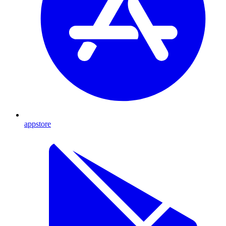
appstore