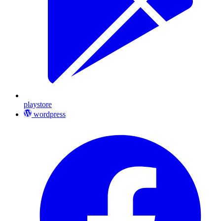
playstore
wordpress