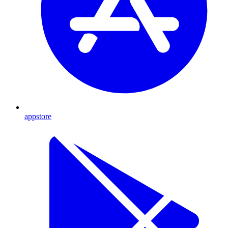
appstore