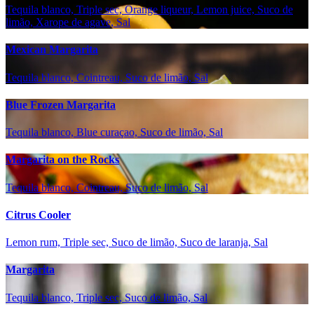
Tequila blanco, Triple sec, Orange liqueur, Lemon juice, Suco de
limão, Xarope de agave, Sal
Mexican Margarita
Tequila blanco, Cointreau, Suco de limão, Sal
Blue Frozen Margarita
Tequila blanco, Blue curaçao, Suco de limão, Sal
Margarita on the Rocks
Tequila blanco, Cointreau, Suco de limão, Sal
Citrus Cooler
Lemon rum, Triple sec, Suco de limão, Suco de laranja, Sal
Margarita
Tequila blanco, Triple sec, Suco de limão, Sal