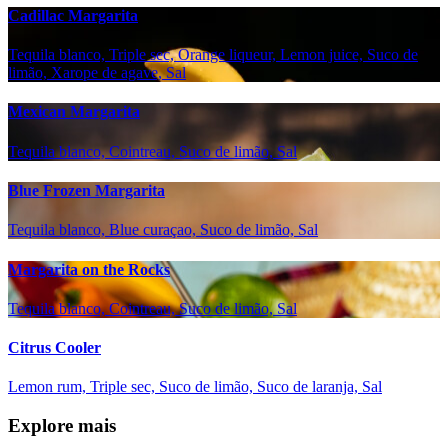
Cadillac Margarita
Tequila blanco, Triple sec, Orange liqueur, Lemon juice, Suco de
limão, Xarope de agave, Sal
Mexican Margarita
Tequila blanco, Cointreau, Suco de limão, Sal
Blue Frozen Margarita
Tequila blanco, Blue curaçao, Suco de limão, Sal
Margarita on the Rocks
Tequila blanco, Cointreau, Suco de limão, Sal
Citrus Cooler
Lemon rum, Triple sec, Suco de limão, Suco de laranja, Sal
Explore mais