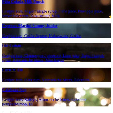
Piña Colada Milk Punch
Gerijpte rum, Sugar / simple syrup, Lime juice, Pineapple juice,
Velvet Falernum, Kokoswater, Melk
Espresso Martini Sammy Junior
Gerijpte rum, Coffee liqueur, Kokoswater, Coffee
Old Cuban
Gerijpte rum, Champagne / prosecco, Lime juice, Sugar / simple
syrup, Aromatische bitters, Mint leaves
Corn 'n' Oil
Gerijpte rum, Dark rum, Aromatische bitters, Falernum
Calabaza Nog
Gerijpte rum, Bailey's, Aromatische bitters, Gekruide
pompoensiroop, Ei