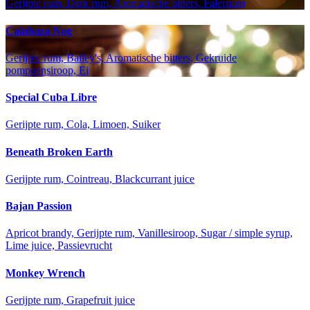
Gerijpte rum, Dark rum, Aromatische bitters, Falernum
Calabaza Nog
Gerijpte rum, Bailey's, Aromatische bitters, Gekruide
pompoensiroop, Ei
Special Cuba Libre
Gerijpte rum, Cola, Limoen, Suiker
Beneath Broken Earth
Gerijpte rum, Cointreau, Blackcurrant juice
Bajan Passion
Apricot brandy, Gerijpte rum, Vanillesiroop, Sugar / simple syrup,
Lime juice, Passievrucht
Monkey Wrench
Gerijpte rum, Grapefruit juice