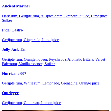
Ancient Mariner
Dark rum, Gerijpte rum, Allspice dram, Grapefruit juice, Lime juice,
Suiker
Fidel Castro
Gerijpte rum, Ginger ale, Lime juice
Jolly Jack Tar
Gerijpte rum, Orange liqueur, Peychaud's Aromatic Bitters, Velvet
Falernum, Vanilla essence, Suiker
Hurricane 007
Gerijpte rum, White rum, Lemonade, Grenadine, Orange juice
Outrigger
Gerijpte rum, Cointreau, Lemon juice