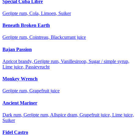
Special Cuba Libre
Gerijpte rum, Cola, Limoen, Suiker
Beneath Broken Earth
Gerijpte rum, Cointreau, Blackcurrant juice
Bajan Passion
Apricot brandy, Gerijpte rum, Vanillesiroop, Sugar / simple syrup,
Lime juice, Passievrucht
Monkey Wrench
Gerijpte rum, Grapefruit juice
Ancient Mariner
Dark rum, Gerijpte rum, Allspice dram, Grapefruit juice, Lime juice,
Suiker
Fidel Castro