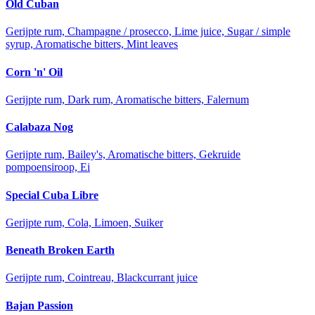
Old Cuban
Gerijpte rum, Champagne / prosecco, Lime juice, Sugar / simple
syrup, Aromatische bitters, Mint leaves
Corn 'n' Oil
Gerijpte rum, Dark rum, Aromatische bitters, Falernum
Calabaza Nog
Gerijpte rum, Bailey's, Aromatische bitters, Gekruide
pompoensiroop, Ei
Special Cuba Libre
Gerijpte rum, Cola, Limoen, Suiker
Beneath Broken Earth
Gerijpte rum, Cointreau, Blackcurrant juice
Bajan Passion