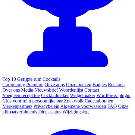
Top 10 Gerijpte rum Cocktails
Community
Premium
Onze apps
Onze boeken
Badges
Reclame
Over ons
Media
Nieuwsbrief
Woordenlijst
Contact
Voeg een recept toe
Cocktailmaker
Widgetmaker
WordPress-plugin
Gids voor mijn persoonlijke bar
Zoekwolk
Cadeaubonnen
Merkenpartners
Privacybeleid
Algemene voorwaarden
FAQ
Onze
klimaatverbintenis
Dienststatus
Wijzigingslog