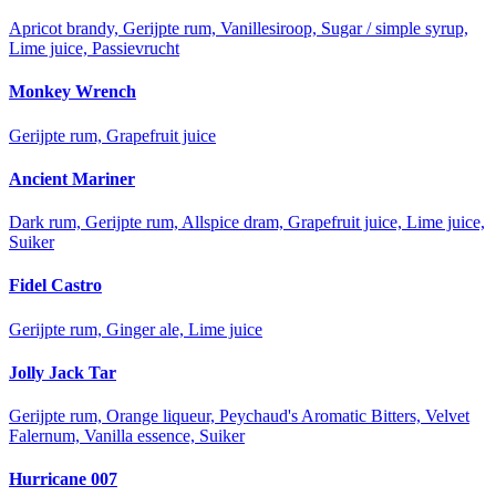
Apricot brandy, Gerijpte rum, Vanillesiroop, Sugar / simple syrup,
Lime juice, Passievrucht
Monkey Wrench
Gerijpte rum, Grapefruit juice
Ancient Mariner
Dark rum, Gerijpte rum, Allspice dram, Grapefruit juice, Lime juice,
Suiker
Fidel Castro
Gerijpte rum, Ginger ale, Lime juice
Jolly Jack Tar
Gerijpte rum, Orange liqueur, Peychaud's Aromatic Bitters, Velvet
Falernum, Vanilla essence, Suiker
Hurricane 007