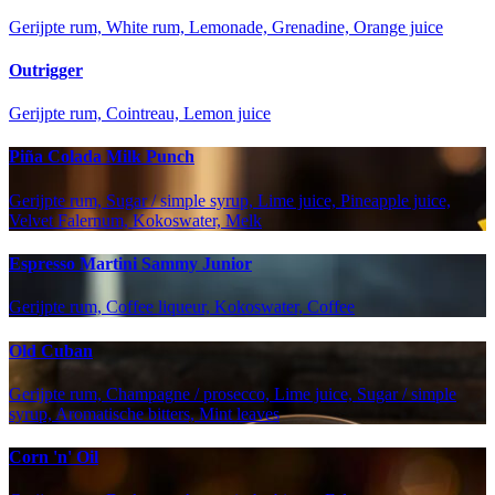
Gerijpte rum, White rum, Lemonade, Grenadine, Orange juice
Outrigger
Gerijpte rum, Cointreau, Lemon juice
Piña Colada Milk Punch
Gerijpte rum, Sugar / simple syrup, Lime juice, Pineapple juice,
Velvet Falernum, Kokoswater, Melk
Espresso Martini Sammy Junior
Gerijpte rum, Coffee liqueur, Kokoswater, Coffee
Old Cuban
Gerijpte rum, Champagne / prosecco, Lime juice, Sugar / simple
syrup, Aromatische bitters, Mint leaves
Corn 'n' Oil