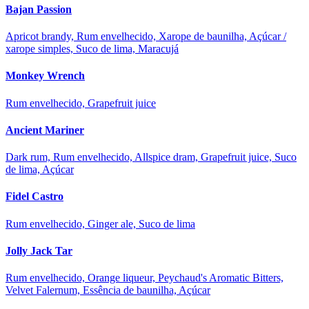
Bajan Passion
Apricot brandy, Rum envelhecido, Xarope de baunilha, Açúcar /
xarope simples, Suco de lima, Maracujá
Monkey Wrench
Rum envelhecido, Grapefruit juice
Ancient Mariner
Dark rum, Rum envelhecido, Allspice dram, Grapefruit juice, Suco
de lima, Açúcar
Fidel Castro
Rum envelhecido, Ginger ale, Suco de lima
Jolly Jack Tar
Rum envelhecido, Orange liqueur, Peychaud's Aromatic Bitters,
Velvet Falernum, Essência de baunilha, Açúcar