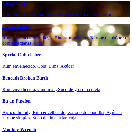
Corn 'n' Oil
Rum envelhecido, Dark rum, Bitters aromáticos, Falernum
Calabaza Nog
Rum envelhecido, Bailey's, Bitters aromáticos, Xarope de abóbora
com especiarias, Ovo
Special Cuba Libre
Rum envelhecido, Cola, Lima, Açúcar
Beneath Broken Earth
Rum envelhecido, Cointreau, Suco de groselha preta
Bajan Passion
Apricot brandy, Rum envelhecido, Xarope de baunilha, Açúcar /
xarope simples, Suco de lima, Maracujá
Monkey Wrench