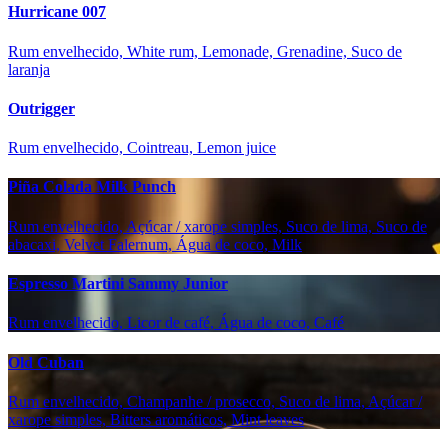
Hurricane 007
Rum envelhecido, White rum, Lemonade, Grenadine, Suco de
laranja
Outrigger
Rum envelhecido, Cointreau, Lemon juice
Piña Colada Milk Punch
Rum envelhecido, Açúcar / xarope simples, Suco de lima, Suco de
abacaxi, Velvet Falernum, Água de coco, Milk
Espresso Martini Sammy Junior
Rum envelhecido, Licor de café, Água de coco, Café
Old Cuban
Rum envelhecido, Champanhe / prosecco, Suco de lima, Açúcar /
xarope simples, Bitters aromáticos, Mint leaves