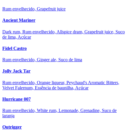
Rum envelhecido, Grapefruit juice
Ancient Mariner
Dark rum, Rum envelhecido, Allspice dram, Grapefruit juice, Suco
de lima, Açúcar
Fidel Castro
Rum envelhecido, Ginger ale, Suco de lima
Jolly Jack Tar
Rum envelhecido, Orange liqueur, Peychaud's Aromatic Bitters,
Velvet Falernum, Essência de baunilha, Açúcar
Hurricane 007
Rum envelhecido, White rum, Lemonade, Grenadine, Suco de
laranja
Outrigger