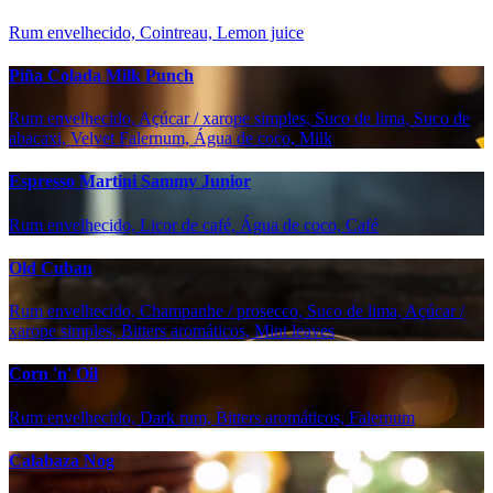
Rum envelhecido, Cointreau, Lemon juice
Piña Colada Milk Punch
Rum envelhecido, Açúcar / xarope simples, Suco de lima, Suco de
abacaxi, Velvet Falernum, Água de coco, Milk
Espresso Martini Sammy Junior
Rum envelhecido, Licor de café, Água de coco, Café
Old Cuban
Rum envelhecido, Champanhe / prosecco, Suco de lima, Açúcar /
xarope simples, Bitters aromáticos, Mint leaves
Corn 'n' Oil
Rum envelhecido, Dark rum, Bitters aromáticos, Falernum
Calabaza Nog