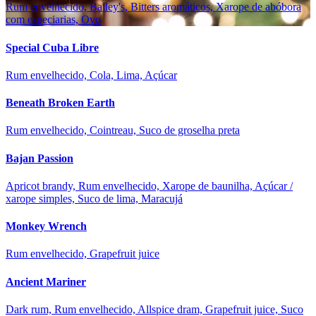
Rum envelhecido, Bailey's, Bitters aromáticos, Xarope de abóbora
com especiarias, Ovo
Special Cuba Libre
Rum envelhecido, Cola, Lima, Açúcar
Beneath Broken Earth
Rum envelhecido, Cointreau, Suco de groselha preta
Bajan Passion
Apricot brandy, Rum envelhecido, Xarope de baunilha, Açúcar /
xarope simples, Suco de lima, Maracujá
Monkey Wrench
Rum envelhecido, Grapefruit juice
Ancient Mariner
Dark rum, Rum envelhecido, Allspice dram, Grapefruit juice, Suco