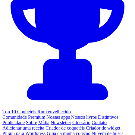
Top 10 Coquetéis Rum envelhecido
Comunidade
Premium
Nossas apps
Nossos livros
Distintivos
Publicidade
Sobre
Mídia
Newsletter
Glossário
Contato
Adicionar uma receita
Criador de coquetéis
Criador de widget
Plugin para Wordpress
Guia da minha coleção
Nuvem de busca