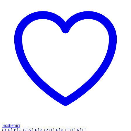
Sostienici
🇬🇧
🇩🇪
🇪🇸
🇫🇷
🇵🇹
🇧🇷
🇮🇹
🇳🇱