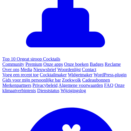
Top 10 Orgeat siroop Cocktails
Community
Premium
Onze apps
Onze boeken
Badges
Reclame
Over ons
Media
Nieuwsbrief
Woordenlijst
Contact
Voeg een recept toe
Cocktailmaker
Widgetmaker
WordPress-plugin
Gids voor mijn persoonlijke bar
Zoekwolk
Cadeaubonnen
Merkenpartners
Privacybeleid
Algemene voorwaarden
FAQ
Onze
klimaatverbintenis
Dienststatus
Wijzigingslog