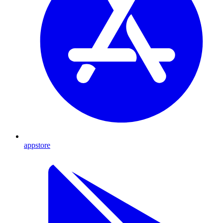
appstore