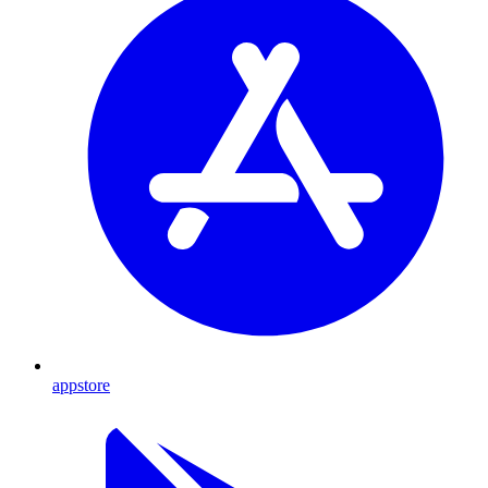
appstore