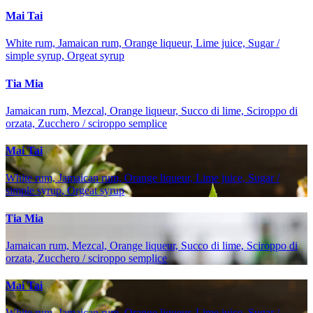
Mai Tai
White rum, Jamaican rum, Orange liqueur, Lime juice, Sugar /
simple syrup, Orgeat syrup
Tia Mia
Jamaican rum, Mezcal, Orange liqueur, Succo di lime, Sciroppo di
orzata, Zucchero / sciroppo semplice
Mai Tai
White rum, Jamaican rum, Orange liqueur, Lime juice, Sugar /
simple syrup, Orgeat syrup
Tia Mia
Jamaican rum, Mezcal, Orange liqueur, Succo di lime, Sciroppo di
orzata, Zucchero / sciroppo semplice
Mai Tai
White rum, Jamaican rum, Orange liqueur, Lime juice, Sugar /