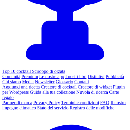
Top 10 cocktail Sciroppo di orzata
Comunità
Premium
Le nostre app
I nostri libri
Distintivi
Pubblicità
Chi siamo
Media
Newsletter
Glossario
Contatti
Aggiungi una ricetta
Creatore di cocktail
Creatore di widget
Plugin
per Wordpress
Guida alla tua collezione
Nuvola di ricerca
Carte
regalo
Partner di marca
Privacy Policy
Termini e condizioni
FAQ
Il nostro
impegno climatico
Stato del servizio
Registro delle modifiche