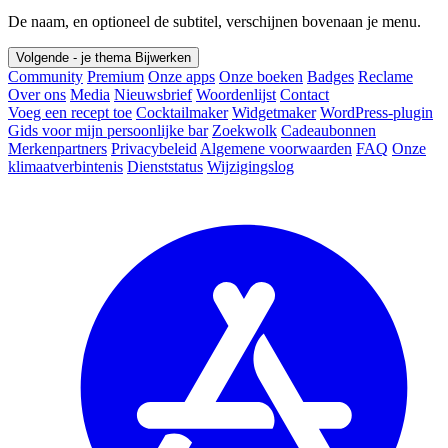
De naam, en optioneel de subtitel, verschijnen bovenaan je menu.
Volgende - je thema
Bijwerken
Community
Premium
Onze apps
Onze boeken
Badges
Reclame
Over ons
Media
Nieuwsbrief
Woordenlijst
Contact
Voeg een recept toe
Cocktailmaker
Widgetmaker
WordPress-plugin
Gids voor mijn persoonlijke bar
Zoekwolk
Cadeaubonnen
Merkenpartners
Privacybeleid
Algemene voorwaarden
FAQ
Onze
klimaatverbintenis
Dienststatus
Wijzigingslog