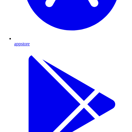
appstore