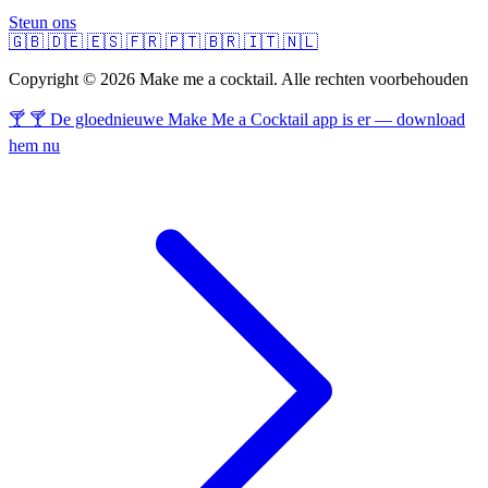
Steun ons
🇬🇧
🇩🇪
🇪🇸
🇫🇷
🇵🇹
🇧🇷
🇮🇹
🇳🇱
Copyright © 2026 Make me a cocktail. Alle rechten voorbehouden
🍸 🍸 De gloednieuwe Make Me a Cocktail app is er — download
hem nu