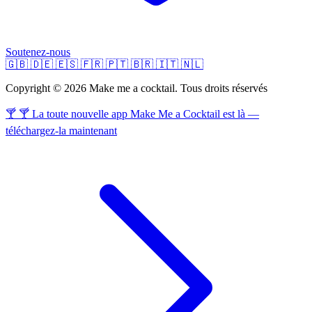
Soutenez-nous
🇬🇧
🇩🇪
🇪🇸
🇫🇷
🇵🇹
🇧🇷
🇮🇹
🇳🇱
Copyright © 2026 Make me a cocktail. Tous droits réservés
🍸 🍸 La toute nouvelle app Make Me a Cocktail est là —
téléchargez-la maintenant