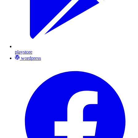
playstore
wordpress