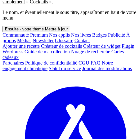
simplement « Cocktails ».
Le nom, et éventuellement le sous-titre, apparaîtront en haut de votre
menu.
Ensuite - votre thème
Mettre à jour
Communauté
Premium
Nos applis
Nos livres
Badges
Publicité
À
propos
Médias
Newsletter
Glossaire
Contact
Ajouter une recette
Créateur de cocktails
Créateur de widget
Plugin
Wordpress
Guide de ma collection
Nuage de recherche
Cartes
cadeaux
Partenaires
Politique de confidentialité
CGU
FAQ
Notre
engagement climatique
Statut du service
Journal des modifications