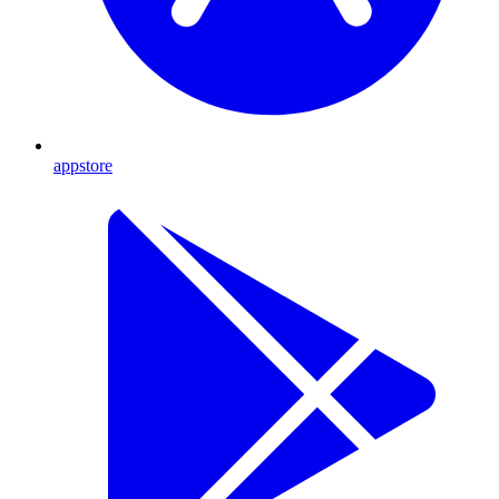
appstore