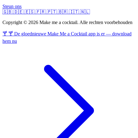
Steun ons
🇬🇧
🇩🇪
🇪🇸
🇫🇷
🇵🇹
🇧🇷
🇮🇹
🇳🇱
Copyright © 2026 Make me a cocktail. Alle rechten voorbehouden
🍸 🍸 De gloednieuwe Make Me a Cocktail app is er — download
hem nu