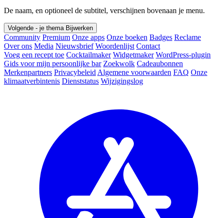
De naam, en optioneel de subtitel, verschijnen bovenaan je menu.
Volgende - je thema
Bijwerken
Community
Premium
Onze apps
Onze boeken
Badges
Reclame
Over ons
Media
Nieuwsbrief
Woordenlijst
Contact
Voeg een recept toe
Cocktailmaker
Widgetmaker
WordPress-plugin
Gids voor mijn persoonlijke bar
Zoekwolk
Cadeaubonnen
Merkenpartners
Privacybeleid
Algemene voorwaarden
FAQ
Onze
klimaatverbintenis
Dienststatus
Wijzigingslog