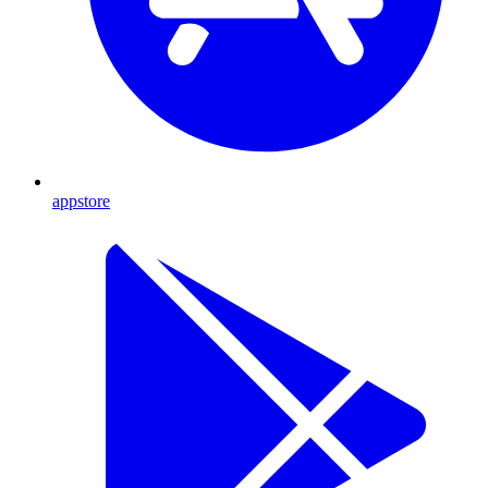
appstore