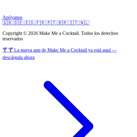
Apóyanos
🇬🇧
🇩🇪
🇪🇸
🇫🇷
🇵🇹
🇧🇷
🇮🇹
🇳🇱
Copyright © 2026 Make Me a Cocktail. Todos los derechos
reservados
🍸 🍸 La nueva app de Make Me a Cocktail ya está aquí —
descárgala ahora