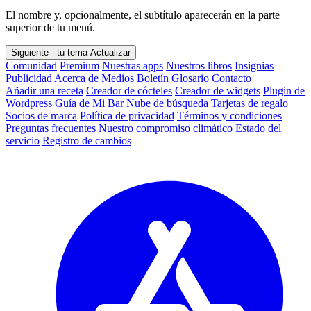
El nombre y, opcionalmente, el subtítulo aparecerán en la parte
superior de tu menú.
Siguiente - tu tema
Actualizar
Comunidad
Premium
Nuestras apps
Nuestros libros
Insignias
Publicidad
Acerca de
Medios
Boletín
Glosario
Contacto
Añadir una receta
Creador de cócteles
Creador de widgets
Plugin de
Wordpress
Guía de Mi Bar
Nube de búsqueda
Tarjetas de regalo
Socios de marca
Política de privacidad
Términos y condiciones
Preguntas frecuentes
Nuestro compromiso climático
Estado del
servicio
Registro de cambios