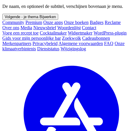
De naam, en optioneel de subtitel, verschijnen bovenaan je menu.
Volgende - je thema
Bijwerken
Community
Premium
Onze apps
Onze boeken
Badges
Reclame
Over ons
Media
Nieuwsbrief
Woordenlijst
Contact
Voeg een recept toe
Cocktailmaker
Widgetmaker
WordPress-plugin
Gids voor mijn persoonlijke bar
Zoekwolk
Cadeaubonnen
Merkenpartners
Privacybeleid
Algemene voorwaarden
FAQ
Onze
klimaatverbintenis
Dienststatus
Wijzigingslog