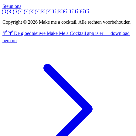
Steun ons
🇬🇧
🇩🇪
🇪🇸
🇫🇷
🇵🇹
🇧🇷
🇮🇹
🇳🇱
Copyright © 2026 Make me a cocktail. Alle rechten voorbehouden
🍸 🍸 De gloednieuwe Make Me a Cocktail app is er — download
hem nu