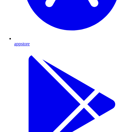
appstore