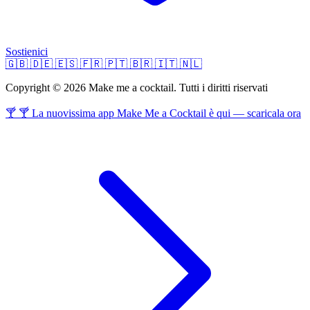
Sostienici
🇬🇧
🇩🇪
🇪🇸
🇫🇷
🇵🇹
🇧🇷
🇮🇹
🇳🇱
Copyright © 2026 Make me a cocktail. Tutti i diritti riservati
🍸 🍸 La nuovissima app Make Me a Cocktail è qui — scaricala ora