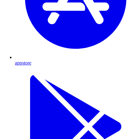
appstore