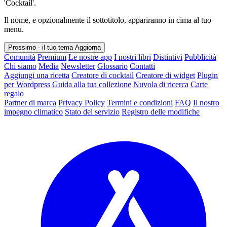
'Cocktail'.
Il nome, e opzionalmente il sottotitolo, appariranno in cima al tuo
menu.
Prossimo - il tuo tema
Aggiorna
Comunità
Premium
Le nostre app
I nostri libri
Distintivi
Pubblicità
Chi siamo
Media
Newsletter
Glossario
Contatti
Aggiungi una ricetta
Creatore di cocktail
Creatore di widget
Plugin
per Wordpress
Guida alla tua collezione
Nuvola di ricerca
Carte
regalo
Partner di marca
Privacy Policy
Termini e condizioni
FAQ
Il nostro
impegno climatico
Stato del servizio
Registro delle modifiche