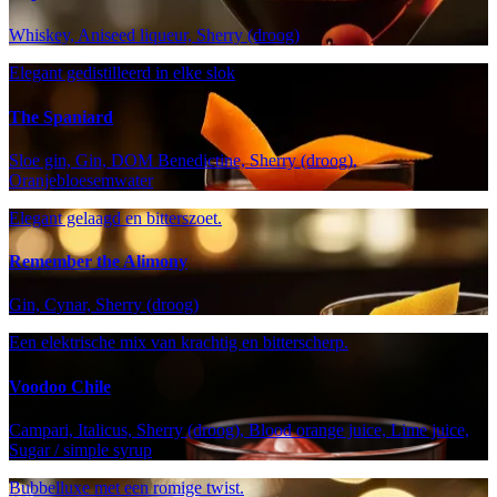
Whiskey, Aniseed liqueur, Sherry (droog)
Elegant gedistilleerd in elke slok
The Spaniard
Sloe gin, Gin, DOM Benedictine, Sherry (droog),
Oranjebloesemwater
Elegant gelaagd en bitterszoet.
Remember the Alimony
Gin, Cynar, Sherry (droog)
Een elektrische mix van krachtig en bitterscherp.
Voodoo Chile
Campari, Italicus, Sherry (droog), Blood orange juice, Lime juice,
Sugar / simple syrup
Bubbelluxe met een romige twist.