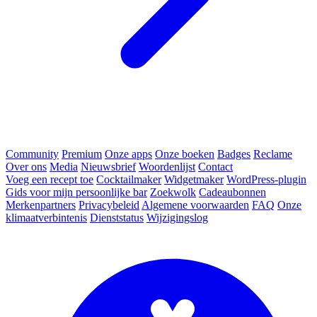
Community
Premium
Onze apps
Onze boeken
Badges
Reclame
Over ons
Media
Nieuwsbrief
Woordenlijst
Contact
Voeg een recept toe
Cocktailmaker
Widgetmaker
WordPress-plugin
Gids voor mijn persoonlijke bar
Zoekwolk
Cadeaubonnen
Merkenpartners
Privacybeleid
Algemene voorwaarden
FAQ
Onze
klimaatverbintenis
Dienststatus
Wijzigingslog