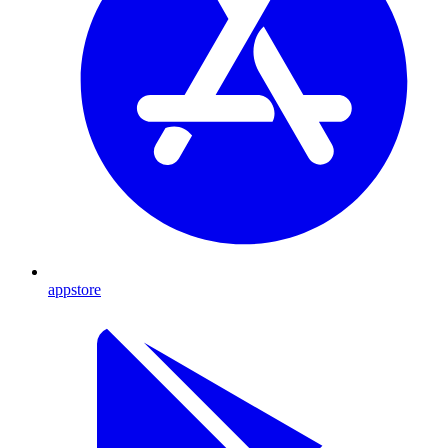
appstore