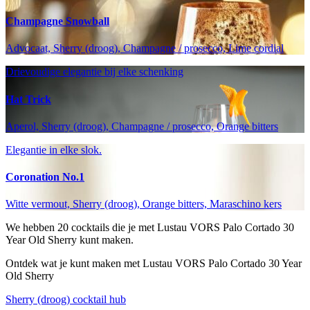
Champagne Snowball
Advocaat, Sherry (droog), Champagne / prosecco, Lime cordial
Drievoudige elegantie bij elke schenking
Hat Trick
Aperol, Sherry (droog), Champagne / prosecco, Orange bitters
Elegantie in elke slok.
Coronation No.1
Witte vermout, Sherry (droog), Orange bitters, Maraschino kers
We hebben
20
cocktails die je met Lustau VORS Palo Cortado 30
Year Old Sherry kunt maken.
Ontdek wat je kunt maken met Lustau VORS Palo Cortado 30 Year
Old Sherry
Sherry (droog) cocktail hub