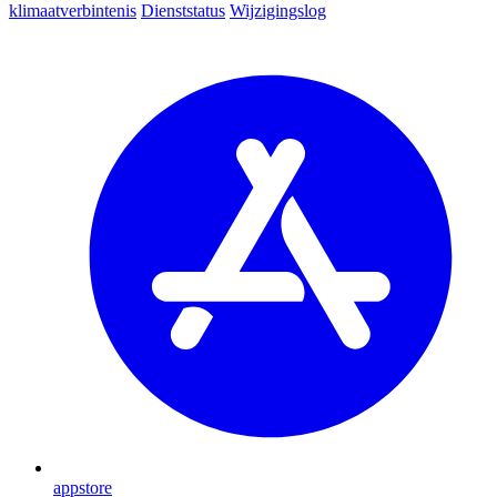
klimaatverbintenis
Dienststatus
Wijzigingslog
appstore