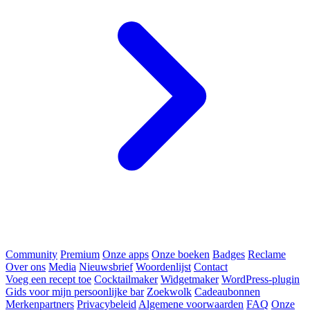
Community
Premium
Onze apps
Onze boeken
Badges
Reclame
Over ons
Media
Nieuwsbrief
Woordenlijst
Contact
Voeg een recept toe
Cocktailmaker
Widgetmaker
WordPress-plugin
Gids voor mijn persoonlijke bar
Zoekwolk
Cadeaubonnen
Merkenpartners
Privacybeleid
Algemene voorwaarden
FAQ
Onze