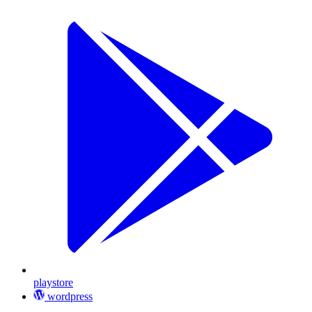
playstore
wordpress