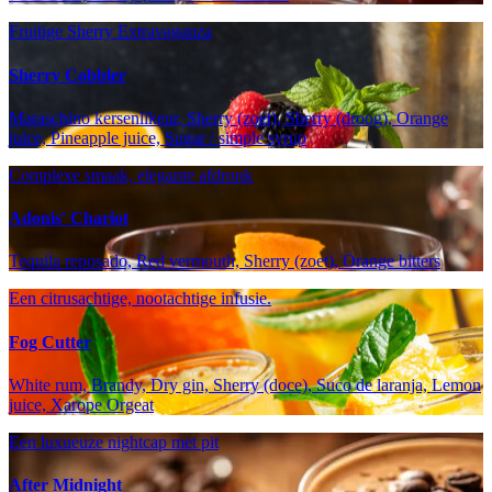
Fruitige Sherry Extravaganza
Sherry Cobbler
Maraschino kersenlikeur, Sherry (zoet), Sherry (droog), Orange
juice, Pineapple juice, Sugar / simple syrup
Complexe smaak, elegante afdronk
Adonis' Chariot
Tequila reposado, Red vermouth, Sherry (zoet), Orange bitters
Een citrusachtige, nootachtige infusie.
Fog Cutter
White rum, Brandy, Dry gin, Sherry (doce), Suco de laranja, Lemon
juice, Xarope Orgeat
Een luxueuze nightcap met pit
After Midnight